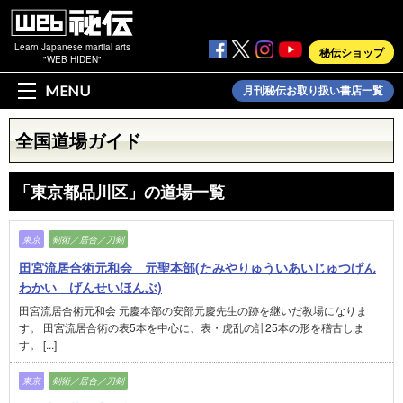
Learn Japanese martial arts
秘伝ショップ
"WEB HIDEN"
MENU
月刊秘伝お取り扱い書店一覧
全国道場ガイド
「東京都品川区」の道場一覧
東京
剣術／居合／刀剣
田宮流居合術元和会 元聖本部(たみやりゅういあいじゅつげん
わかい げんせいほんぶ)
田宮流居合術元和会 元慶本部の安部元慶先生の跡を継いだ教場になりま
す。 田宮流居合術の表5本を中心に、表・虎乱の計25本の形を稽古しま
す。 [...]
東京
剣術／居合／刀剣