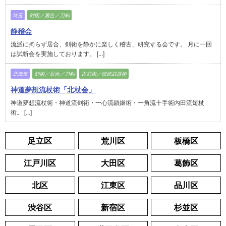
埼玉
剣術／居合／刀剣
静稽会
流派に拘らず居合、剣術を静かに楽しく稽古、研究する会です。 月に一回
は試斬会を実施しております。 [...]
北海道
剣術／居合／刀剣
古武術／伝統武器術
神道夢想流杖術「北杖会」
神道夢想流杖術・神道流剣術・一心流鎖鎌術・一角流十手術内田流短杖
術。 [...]
足立区
荒川区
板橋区
江戸川区
大田区
葛飾区
北区
江東区
品川区
渋谷区
新宿区
杉並区