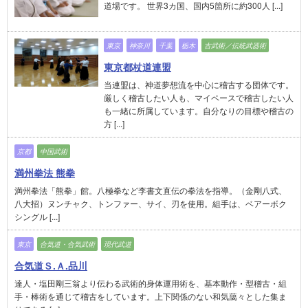
道場です。 世界3カ国、国内5箇所に約300人 [...]
東京
神奈川
千葉
栃木
古武術／伝統武器術
東京都杖道連盟
当連盟は、神道夢想流を中心に稽古する団体です。
厳しく稽古したい人も、マイペースで稽古したい人
も一緒に所属しています。自分なりの目標や稽古の
方 [...]
京都
中国武術
満州拳法 熊拳
満州拳法「熊拳」館。八極拳など李書文直伝の拳法を指導。（金剛八式、
八大招）ヌンチャク、トンファー、サイ、刃を使用。組手は、ベアーボク
シングル [...]
東京
合気道・合気武術
現代武道
合気道Ｓ.Ａ.品川
達人・塩田剛三翁より伝わる武術的身体運用術を、基本動作・型稽古・組
手・棒術を通じて稽古をしています。上下関係のない和気藹々とした集ま