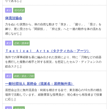
りである [...]
東京
現代武道
体流法協会
力をぬいた状態から、体の自然な動きで「突き」、「蹴り」、「受け」を
練り、更に受けから「関節技」、「抑え技」へと一連の動作を体の流れを
感じなが [...]
東京
忍術／護身術
Ｔａｃｔｉｃａｌ Ａｒｔｓ（タクティカル・アーツ）
海外での軍事経験を基に編み出された技術により、特に「刃物などの凶器
を携行した複数の相手と対する状況」を想定したセルフ・ディフェンスの
総合スク [...]
東京
剣術／居合／刀剣
一般社団法人 居想会（流派名：居想無外流）
居想会は主に無外流居合・剣術を稽古する会で、東京都心の10カ所の稽古
場所で活動しています。 経験豊富な指導員が、初心者から有段者まで技量
に応 [...]
東京
中国武術