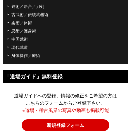
剣術／居合／刀剣
古武術／伝統武器術
柔術／体術
忍術／護身術
中国武術
現代武道
身体操作／療術
「道場ガイド」無料登録
道場ガイドへの登録、情報の修正をご希望の方は
こちらのフォームからご登録下さい。
※道場・稽古風景の写真や動画も掲載可能
新規登録フォーム