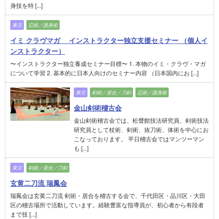
身技を特 [...]
東京
忍術／護身術
イミ クラヴマガ インストラクター独立支援セミナー （個人イ
ンストラクター）
〜インストラクター独立養成セミナー目標〜 1. 本物のイミ・クラヴ・マガ
について学習 2. 基本的に日本人向けのセミナー内容 （日本国内にお [...]
東京
剣術／居合／刀剣
忍術／護身術
金山剣術稽古会
金山剣術稽古会では、松聲館技法研究員、剣術技法
研究員として杖術、剣術、抜刀術、体術を中心にお
こなっております。 平日稽古会ではマンツーマン
も [...]
東京
剣術／居合／刀剣
玄黄二刀流 瑞鳳会
瑞鳳会は玄黄二刀流 剣術・居合を稽古する会で、千代田区・品川区・大田
区の稽古場所で活動しています。経験豊富な指導員が、初心者から有段者
まで技 [...]