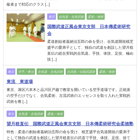
級者まで対応のクラス [...]
東京
合気道・合気武術
柔術／体術
国際武道正風会東京支部 日本傳柔術研究
会
柔道創始者嘉納治五郎の命を受け、合気道開祖植芝
盛平の愛弟子として、独自の武道を創設した望月稔
直伝の総合実戦的合気道。手技、体技、足技、極め
技 [...]
東京
空手／拳法
合気道・合気武術
古武術／伝統武器術
柔術／体術
東流 東道場
東京、港区六本木と品川区戸越で教室を開いている空手道場です。正統派
の空手だけでなく、合気柔術、古流武術のエッセンスを取り入れた実戦的
武術を教 [...]
東京
合気道・合気武術
柔術／体術
望月稔直伝 国際武道正風会東京支部 日本傳柔術研究会柔徳塾
特色：柔道の創始者嘉納治五郎の命を受け、植芝盛平合気道開祖の愛弟子
として独自の武道を創設した望月稔直伝の武道で手技、体技、足技、捨て