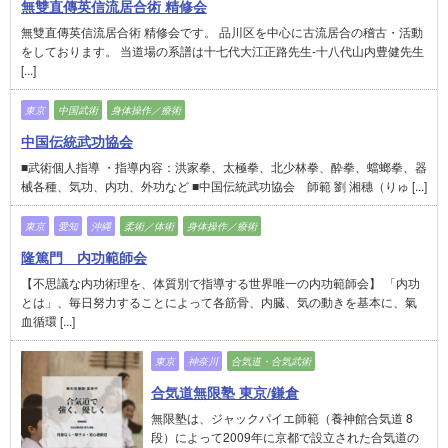
無雙直傳英信流居合術 精修会
無雙直傳英信流居合術 精修会です。 品川区を中心に古流居合の稽古・活動
をしております。 当道場の系譜は十七代大江正路先生-十八代山内豊健先生
[...]
東京
中国武術
身体操作／療術
中国伝統武功協会
■武術個人指導 ・指導内容：洪家拳、太極拳、北少林拳、酔拳、蟷螂拳、器
械各種、気功、内功、外功など ■中国伝統武功協会 師範 劉 湘穗（りゅ [...]
東京
愛知
沖縄
柔術／体術
身体操作／療術
隆篤門 内功範師会
【不思議な内功術理を、体質別で指導する世界唯一の内功範師会】 「内功
とは」、毎日努力することによって各筋骨、内臓、気の動きを基本に、氣
血循環 [...]
東京
神奈川
合気道・合気武術
合気道無限塾 東京/鎌倉
無限塾は、ジャックパイエ師範（養神館合気道 8
段）によって2009年に京都で設立された合気道の