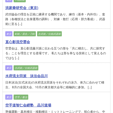
洪家拳研究会（東京)
武功協会の理念を正統に継承する機関であり、練功（基本・内外功）、套
路（各種技法と全身運用の調和）、対練・散打（応用・胆力養成）、武器
術に至る [...]
東京
剣術／居合／刀剣
古武術／伝統武器術
直心影流空雲会
空雲会は、直心影流藤川派に伝わる五つの形を「共に稽古し、共に探究す
る」ことを理念とする道場です。 私たちは形を単なる技術として覚えるの
ではな [...]
東京
古武術／伝統武器術
水府流太田派 泳法会品川
日本泳法(古式泳法)の水府流太田派をそれぞれの泳力、体力に合わせて稽
古。 8月の全国大会、10月の東京都大会等に積極的に参加。 [...]
東京
空手／拳法
空手道智仁会紲塾 品川道場
準備運動・基本稽古・移動稽古・ミットトレーニングで、初心者から、中