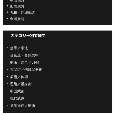
四国地方
九州・沖縄地方
全国展開
空手／拳法
合気道・合気武術
剣術／居合／刀剣
古武術／伝統武器術
柔術／体術
忍術／護身術
中国武術
現代武道
身体操作／療術