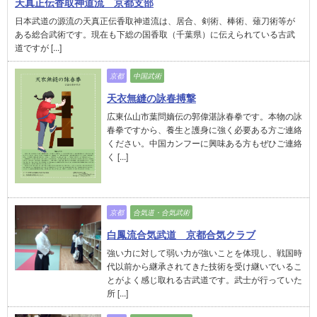
天真正伝香取神道流 京都支部
日本武道の源流の天真正伝香取神道流は、居合、剣術、棒術、薙刀術等が
ある総合武術です。現在も下総の国香取（千葉県）に伝えられている古武
道ですが [...]
京都
中国武術
天衣無縫の詠春搏撃
広東仏山市葉問嫡伝の郭偉湛詠春拳です。本物の詠
春拳ですから、養生と護身に強く必要ある方ご連絡
ください。中国カンフーに興味ある方もぜひご連絡
く [...]
京都
合気道・合気武術
白鳳流合気武道 京都合気クラブ
強い力に対して弱い力が強いことを体現し、戦国時
代以前から継承されてきた技術を受け継いでいるこ
とがよく感じ取れる古武道です。武士が行っていた
所 [...]