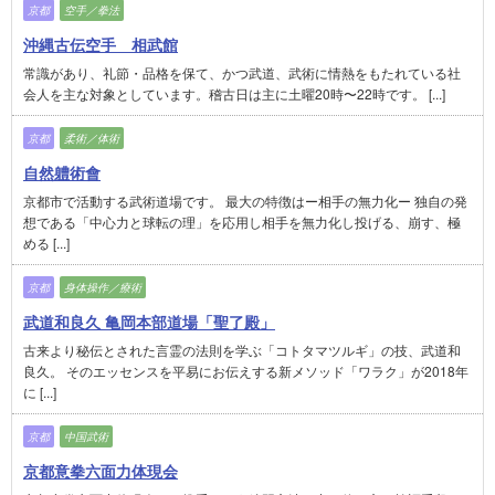
京都
空手／拳法
沖縄古伝空手 相武館
常識があり、礼節・品格を保て、かつ武道、武術に情熱をもたれている社
会人を主な対象としています。稽古日は主に土曜20時〜22時です。 [...]
京都
柔術／体術
自然軆術會
京都市で活動する武術道場です。 最大の特徴はー相手の無力化ー 独自の発
想である「中心力と球転の理」を応用し相手を無力化し投げる、崩す、極
める [...]
京都
身体操作／療術
武道和良久 亀岡本部道場「聖了殿」
古来より秘伝とされた言霊の法則を学ぶ「コトタマツルギ」の技、武道和
良久。 そのエッセンスを平易にお伝えする新メソッド「ワラク」が2018年
に [...]
京都
中国武術
京都意拳六面力体現会