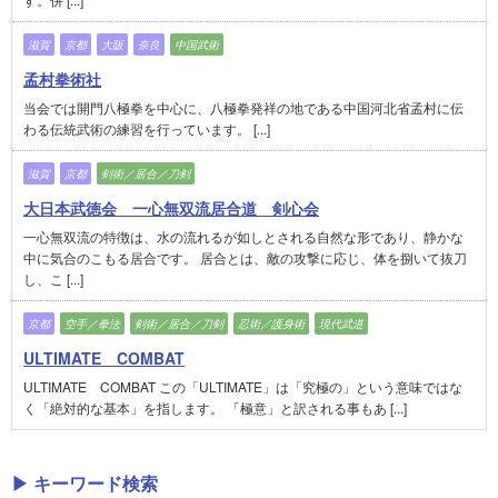
滋賀
京都
大阪
奈良
中国武術
孟村拳術社
当会では開門八極拳を中心に、八極拳発祥の地である中国河北省孟村に伝
わる伝統武術の練習を行っています。 [...]
滋賀
京都
剣術／居合／刀剣
大日本武徳会 一心無双流居合道 剣心会
一心無双流の特徴は、水の流れるが如しとされる自然な形であり、静かな
中に気合のこもる居合です。 居合とは、敵の攻撃に応じ、体を捌いて抜刀
し、こ [...]
京都
空手／拳法
剣術／居合／刀剣
忍術／護身術
現代武道
ULTIMATE COMBAT
ULTIMATE COMBAT この「ULTIMATE」は「究極の」という意味ではな
く「絶対的な基本」を指します。 「極意」と訳される事もあ [...]
▶ キーワード検索