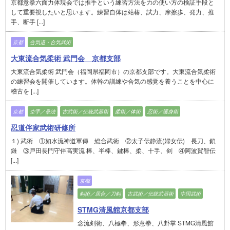
京都意拳六面力体現会では推手という練習方法を力の使い方の検証手段と
して重要視したいと思います。練習自体は站椿、試力、摩擦歩、発力、推
手、断手 [...]
京都
合気道・合気武術
大東流合気柔術 武門会 京都支部
大東流合気柔術 武門会（福岡県福岡市）の京都支部です。大東流合気柔術
の練習会を開催しています。体幹の訓練や合気の感覚を養うことを中心に
稽古を [...]
京都
空手／拳法
古武術／伝統武器術
柔術／体術
忍術／護身術
忍道伴家武術研修所
１) 武術 ①如水流神道軍傳 総合武術 ②太子伝静流(婦女伝) 長刀、鎖
鎌 ③戸田長門守伴高実流 棒、半棒、鍵棒、柔、十手、剣 ④阿波賀智伝
[...]
京都
剣術／居合／刀剣
古武術／伝統武器術
中国武術
STMG清風館京都支部
念流剣術、八極拳、形意拳、八卦掌 STMG清風館