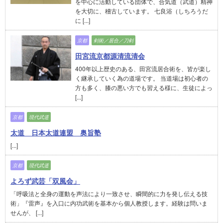
を中心に活動している団体で、合気道（武道）精神
を大切に、稽古しています。 七良浴（しちろうだ
に [...]
京都
剣術／居合／刀剣
田宮流京都源清流清会
400年以上歴史のある、田宮流居合術を、皆が楽し
く継承していく為の道場です。 当道場は初心者の
方も多く、膝の悪い方でも習える様に、生徒によっ
[...]
京都
現代武道
太道 日本太道連盟 奥旨塾
[...]
京都
現代武道
よろず武芸「双風会」
「呼吸法と全身の運動を声法により一致させ、瞬間的に力を発し伝える技
術」『雷声』を入口に内功武術を基本から個人教授します。経験は問いま
せんが、 [...]