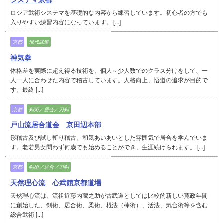
ロシア武術システマを基礎的な内容から練習しています。初心者の方でも
入りやすい練習内容になっています。 [...]
京都
現代武道
神気拳
体格差を実際に超え得る技術を、個人～少人数でのクラス分けをして、一
人一人に合わせた内容で稽古しています。人格向上、悟道の追求が目的で
す。最終 [...]
京都
剣術／居合／刀剣
戸山流居合道会 京田辺本部
形稽古及び試し斬り稽古。和気あいあいとした雰囲気で居合を学んでいま
す。老若男女問わず何歳でも始めることができ、生涯続けられます。 [...]
京都
剣術／居合／刀剣
天然理心流 心武館京都道場
天然理心流は、流祖近藤内蔵之助が古武道としては比較的新しい寛政年間
に創始した、剣術、居合術、柔術、棍法（棒術）、活法、気合術等を含む
総合武術 [...]