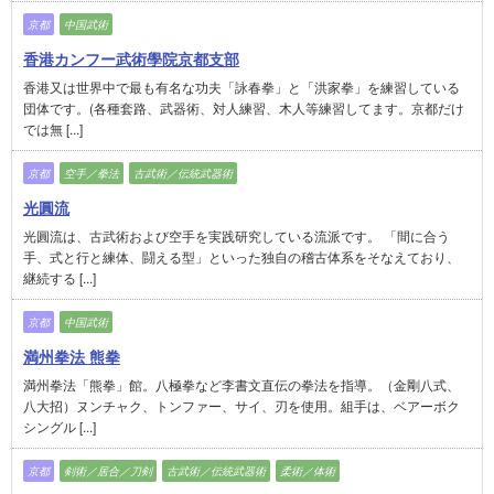
京都
中国武術
香港カンフー武術學院京都支部
香港又は世界中で最も有名な功夫「詠春拳」と「洪家拳」を練習している
団体です。(各種套路、武器術、対人練習、木人等練習してます。京都だけ
では無 [...]
京都
空手／拳法
古武術／伝統武器術
光圓流
光圓流は、古武術および空手を実践研究している流派です。 「間に合う
手、式と行と練体、闘える型」といった独自の稽古体系をそなえており、
継続する [...]
京都
中国武術
満州拳法 熊拳
満州拳法「熊拳」館。八極拳など李書文直伝の拳法を指導。（金剛八式、
八大招）ヌンチャク、トンファー、サイ、刃を使用。組手は、ベアーボク
シングル [...]
京都
剣術／居合／刀剣
古武術／伝統武器術
柔術／体術