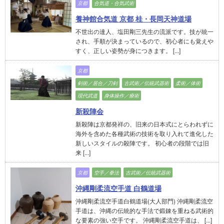
京都
合気道・合気武術
養神館合気道 京都 桂・長岡天神道場
不世出の達人、塩田剛三先生の流派です。技が統一
され、手順が決まっているので、初心者にも覚えや
すく、正しい姿勢が身につきます。 [...]
京都
剣術／居合／刀剣
古武術／伝統武器術
柔術／体術
現代武道
身体操作／療術
新殺陣会
新殺陣は京都発祥の、旧来の日本式にとらわれずに
海外を含めた各種武術の技術を取り入れて進化した
新しいスタイルの殺陣です。 初心者の段階では旧
来 [...]
京都
空手／拳法
古武術／伝統武器術
沖縄剛柔流空手道 白鶴道場
沖縄剛柔流空手道白鶴道場(大人部門) 沖縄剛柔流空
手道は、沖縄の伝統的な手法で鍛錬を重ねる武術的
な要素の強い空手です。 沖縄剛柔流空手道は、 [...]