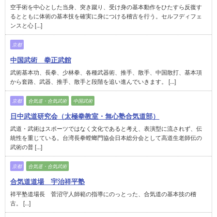
空手術を中心とした当身、突き蹴り、受け身の基本動作をひたすら反復す
るとともに体術の基本技を確実に身につける稽古を行う。セルフディフェ
ンスと心 [...]
京都
中国武術 拳正武館
武術基本功、長拳、少林拳、各種武器術、推手、散手、中国散打、基本項
から套路、武器、推手、散手と段階を追い進んでいきます。 [...]
京都
合気道・合気武術
中国武術
日中武道研究会（太極拳教室・無心塾合気道部）
武道・武術はスポーツではなく文化であると考え、表演型に流されず、伝
統性を重じている。台湾長拳螳螂門協会日本総分会として高道生老師伝の
武術の普 [...]
京都
合気道・合気武術
合気道道場 宇治祥平塾
祥平塾道場長 菅沼守人師範の指導にのっとった、合気道の基本技の稽
古。 [...]