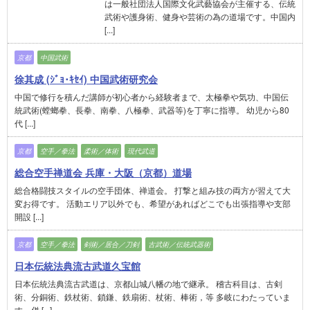
は一般社団法人国際文化武藝協会が主催する、伝統
武術や護身術、健身や芸術の為の道場です。中国内
[...]
京都
中国武術
徐其成 (ｼﾞｮ･ｷｾｲ) 中国武術研究会
中国で修行を積んだ講師が初心者から経験者まで、太極拳や気功、中国伝
統武術(螳螂拳、長拳、南拳、八極拳、武器等)を丁寧に指導。 幼児から80
代 [...]
京都
空手／拳法
柔術／体術
現代武道
総合空手禅道会 兵庫・大阪（京都）道場
総合格闘技スタイルの空手団体、禅道会。 打撃と組み技の両方が習えて大
変お得です。 活動エリア以外でも、希望があればどこでも出張指導や支部
開設 [...]
京都
空手／拳法
剣術／居合／刀剣
古武術／伝統武器術
日本伝統法典流古武道久宝館
日本伝統法典流古武道は、京都山城八幡の地で継承。 稽古科目は、古剣
術、分銅術、鉄杖術、鎖鎌、鉄扇術、杖術、棒術，等 多岐にわたっていま
す。併 [...]