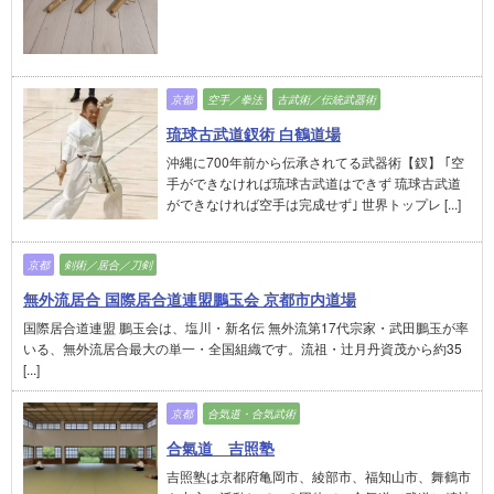
京都
空手／拳法
古武術／伝統武器術
琉球古武道釵術 白鶴道場
沖縄に700年前から伝承されてる武器術【釵】 ｢空
手ができなければ琉球古武道はできず 琉球古武道
ができなければ空手は完成せず｣ 世界トップレ [...]
京都
剣術／居合／刀剣
無外流居合 国際居合道連盟鵬玉会 京都市内道場
国際居合道連盟 鵬玉会は、塩川・新名伝 無外流第17代宗家・武田鵬玉が率
いる、無外流居合最大の単一・全国組織です。流祖・辻月丹資茂から約35
[...]
京都
合気道・合気武術
合氣道 吉照塾
吉照塾は京都府亀岡市、綾部市、福知山市、舞鶴市