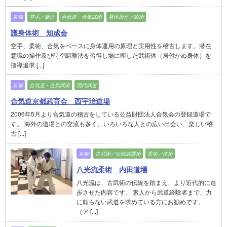
京都
空手／拳法
合気道・合気武術
身体操作／療術
護身体術 知成会
空手、柔術、合気をベースに身体運用の原理と実用性を稽古します。潜在
意識の操作及び時空調整法を習得し場に即した武術体（居付かぬ身体）を
指導追求 [...]
京都
合気道・合気武術
現代武道
合気道京都武育会 西宇治道場
2006年5月より合気道の稽古をしている公益財団法人合気会の登録道場で
す。 海外の道場との交流も多く、いろいろな人との広い出会い、楽しい稽
古 [...]
京都
古武術／伝統武器術
柔術／体術
八光流柔術 内田道場
八光流は、古武術の伝統を踏まえ、より近代的に進
歩させた内容です。 素人から武道経験者まで、力
に頼らない武道を求めている方にお勧めです。
（ア [...]