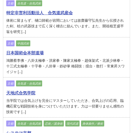
京都
合気道・合気武術
特定非営利活動法人 合気道武産会
体術に留まらず、樋口師範が岩間においては故齋藤守弘先生から伝授され
た剣、杖の武器技まで広く深く稽古に励んでいます。また、開祖植芝盛平
翁を研究 [...]
京都
中国武術
日本国術会本部道場
鴻勝蔡李佛・八卦太極拳・洪家拳・陳家太極拳・趙保架式・北派少林拳・
十三式太極拳・十字拳・八卦掌・鉄砂掌 格闘技：擂台・散打・常東昇スワ
イジャ [...]
京都
合気道・合気武術
天地式合気学院
当学院では合気上げを完全にマスターしていただき、合気上げの応用、臨
機応変な戦闘技術を身につけていただけます。力は一切要りません感性の
技術です [...]
京都
合気道・合気武術
忍術／護身術
現代武道
身体操作／療術
システマ京都