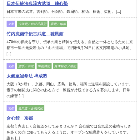
日本伝統法典流古武道 練心塾
日本古来の武道。古剣術、分銅術、鉄扇術、杖術、棒術、柔術。 [...]
京都
古武術／伝統武器術
柔術／体術
竹内流備中伝古武道 聴風館
470年の伝統を守り、伝承の業と精神を伝える。自然と一体となるために京
都市一望の元愛宕山の「山の道場」で旧暦6月24日に各支部道場の小具足、
[...]
京都
空手／拳法
中国武術
身体操作／療術
太氣至誠拳法 禅成塾
大阪（3か所）、京都、岡山、広島、徳島、福岡に道場を開設しています。
素手の格闘技に関心のある方で、練習が持続できる方を募集します。日常
の練習 [...]
京都
合気道・合気武術
合心館 京都
京都市内楽しく合気道をしてみませんか？ 合心館では合気道の素晴らしさ
を多くの方に知ってもらえるように­、オープンな組織作りをしています。
誰も [...]