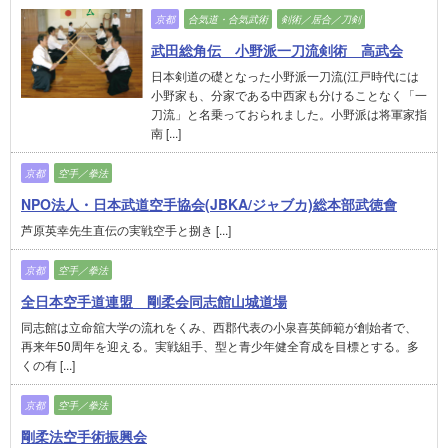
京都
合気道・合気武術
剣術／居合／刀剣
武田総角伝 小野派一刀流剣術 高武会
日本剣道の礎となった小野派一刀流(江戸時代には
小野家も、分家である中西家も分けることなく「一
刀流」と名乗っておられました。小野派は将軍家指
南 [...]
京都
空手／拳法
NPO法人・日本武道空手協会(JBKA/ジャブカ)総本部武徳會
芦原英幸先生直伝の実戦空手と捌き [...]
京都
空手／拳法
全日本空手道連盟 剛柔会同志館山城道場
同志館は立命舘大学の流れをくみ、西郡代表の小泉喜英師範が創始者で、
再来年50周年を迎える。実戦組手、型と青少年健全育成を目標とする。多
くの有 [...]
京都
空手／拳法
剛柔法空手術振興会