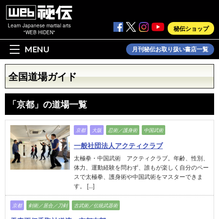
Learn Japanese martial arts
秘伝ショップ
"WEB HIDEN"
MENU
月刊秘伝お取り扱い書店一覧
全国道場ガイド
「京都」の道場一覧
京都
大阪
忍術／護身術
中国武術
一般社団法人アクティクラブ
太極拳・中国武術 アクティクラブ。年齢、性別、
体力、運動経験を問わず、誰もが楽しく自分のペー
スで太極拳、護身術や中国武術をマスターできま
す。 [...]
京都
剣術／居合／刀剣
古武術／伝統武器術