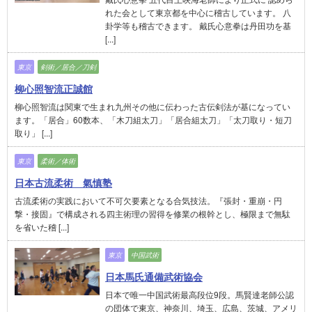
れた会として東京都を中心に稽古しています。 八
卦学等も稽古できます。 戴氏心意拳は丹田功を基
[...]
東京
剣術／居合／刀剣
柳心照智流正誠館
柳心照智流は関東で生まれ九州その他に伝わった古伝剣法が基になってい
ます。「居合」60数本、「木刀組太刀」「居合組太刀」「太刀取り・短刀
取り」 [...]
東京
柔術／体術
日本古流柔術 氣慎塾
古流柔術の実践において不可欠要素となる合気技法。『張封・重崩・円
撃・接固』で構成される四主術理の習得を修業の根幹とし、極限まで無駄
を省いた稽 [...]
東京
中国武術
日本馬氏通備武術協会
日本で唯一中国武術最高段位9段。馬賢達老師公認
の団体で東京、神奈川、埼玉、広島、茨城、アメリ