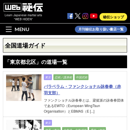
Learn Japanese martial arts
秘伝ショップ
"WEB HIDEN"
MENU
月刊秘伝お取り扱い書店一覧
全国道場ガイド
「東京都北区」の道場一覧
東京
忍術／護身術
中国武術
パラベラム・ファンクショナル詠春拳（赤
羽支部）
ファンクショナル詠春拳とは、梁挺派の詠春拳団体
であるEWTO（European WingTsun
Organisation）とEBMAS（E [...]
東京