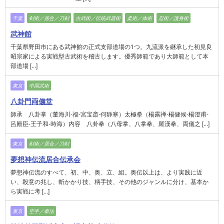
千葉
剣術／居合／刀剣
古武術／伝統武器術
柔術／体術
忍術／護身術
武神館
千葉県野田市にある武神館の正式支部道場の1つ。九流派を継承した初見良
昭宗家による実戦型古武術を稽古します。優秀師範であり大師範として本
部道場 [...]
東京
中国武術
八卦門両儀堂
師承 八卦掌（董海川-福-宮宝斎-何静寒）太極拳（楊露禅-楊健候-楊澄甫-
呂殿臣-王子和-時海）内容 八卦拳（八母掌、八掌拳、羅漢拳、両儀之 [...]
東京
剣術／居合／刀剣
夢想神伝流居合伝承会
夢想神伝流のすべて、初、中、奥、立、組。奥伝以上は、より実践に近
い、殺意の兆し、斬かかり技、柄手技、その他のジャンルに分け、基本か
ら実戦に考 [...]
東京
空手／拳法