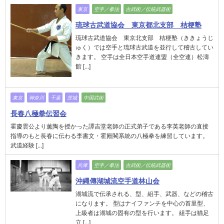
東京
空手／拳法
古武術／伝統武器術
琉球古武道協会 東京都北支部 桔梗塾
琉球古武道協会 東京北支部 桔梗塾（ききょうじ
ゅく）では空手と琉球古武道を並行して稽古してい
きます。 空手は全日本空手道連盟（全空連）松濤
館 [...]
東京
神奈川
千葉
茨城
中国武術
長春八極拳伝習会
霍慶雲公より薫陶を授かった譚吉堂老師の正式弟子である李英老師の直接
指導のもと長春に伝わる李書文・霍殿閣系統の八極拳を練習しています。
武道経験 [...]
兵庫
空手／拳法
古武術／伝統武器術
沖縄傳湖城流空手道林山会
湖城流で伝承される、型、組手、武器、などの稽古
になります。 型はナイファンチを中心の首里型、
上級者は湖城の固有の型を行います。 組手は猫足
立 [...]