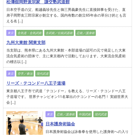
松濤舘岡野派宗家 謙交塾武道館
日本空手道の父、船越義珍先生と御三男義豪先生に直接師事を受けた、直
弟子岡野友三郎宗家が創立する。国内有数の創立65年余の草分け的とも言
える名 [...]
東京
合気道・合気武術
古武術／伝統武器術
忍術／護身術
九州大東館 関東支部
当支部は、熊本県にある九州大東館・本部道場の認可の元で発足した大東
流合気柔術の団体で、主に東京都内で活動しております。大東流合気柔術
の稽古以 [...]
東京
空手／拳法
現代武道
リーズ・テコンドー八王子道場
東京都八王子市で武道「テコンドー」を教える、リーズ・テコンドー八王
子道場です。 世界チャンピオン11名輩出のテコンドーの名門！ 実績世界大
会 [...]
東京
忍術／護身術
中国武術
現代武道
日本護身術協会
日本護身術協会は詠春拳を使用した護身術への入り