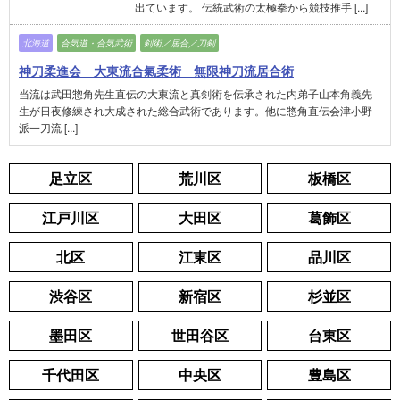
出ています。 伝統武術の太極拳から競技推手 [...]
北海道
合気道・合気武術
剣術／居合／刀剣
神刀柔進会 大東流合氣柔術 無限神刀流居合術
当流は武田惣角先生直伝の大東流と真剣術を伝承された内弟子山本角義先
生が日夜修練され大成された総合武術であります。他に惣角直伝会津小野
派一刀流 [...]
足立区
荒川区
板橋区
江戸川区
大田区
葛飾区
北区
江東区
品川区
渋谷区
新宿区
杉並区
墨田区
世田谷区
台東区
千代田区
中央区
豊島区