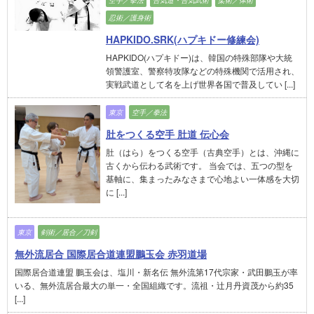
空手／拳法
合気道・合気武術
柔術／体術
忍術／護身術
HAPKIDO.SRK(ハプキドー修練会)
HAPKIDO(ハプキドー)は、韓国の特殊部隊や大統
領警護室、警察特攻隊などの特殊機関で活用され、
実戦武道として名を上げ世界各国で普及してい [...]
東京
空手／拳法
肚をつくる空手 肚道 伝心会
肚（はら）をつくる空手（古典空手）とは、沖縄に
古くから伝わる武術です。 当会では、五つの型を
基軸に、集まったみなさまで心地よい一体感を大切
に [...]
東京
剣術／居合／刀剣
無外流居合 国際居合道連盟鵬玉会 赤羽道場
国際居合道連盟 鵬玉会は、塩川・新名伝 無外流第17代宗家・武田鵬玉が率
いる、無外流居合最大の単一・全国組織です。流祖・辻月丹資茂から約35
[...]