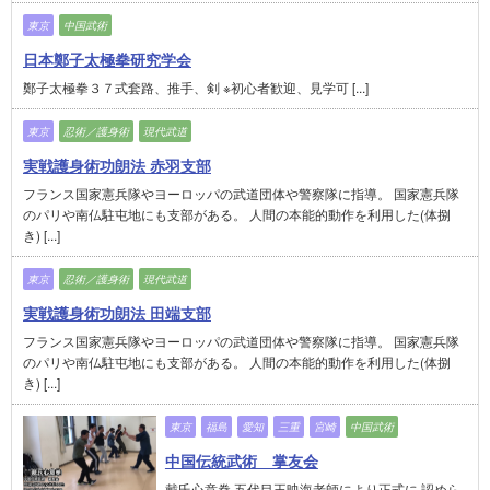
東京
中国武術
日本鄭子太極拳研究学会
鄭子太極拳３７式套路、推手、剣 ※初心者歓迎、見学可 [...]
東京
忍術／護身術
現代武道
実戦護身術功朗法 赤羽支部
フランス国家憲兵隊やヨーロッパの武道団体や警察隊に指導。 国家憲兵隊
のパリや南仏駐屯地にも支部がある。 人間の本能的動作を利用した(体捌
き) [...]
東京
忍術／護身術
現代武道
実戦護身術功朗法 田端支部
フランス国家憲兵隊やヨーロッパの武道団体や警察隊に指導。 国家憲兵隊
のパリや南仏駐屯地にも支部がある。 人間の本能的動作を利用した(体捌
き) [...]
東京
福島
愛知
三重
宮崎
中国武術
中国伝統武術 掌友会
戴氏心意拳 五代目王映海老師により正式に 認めら