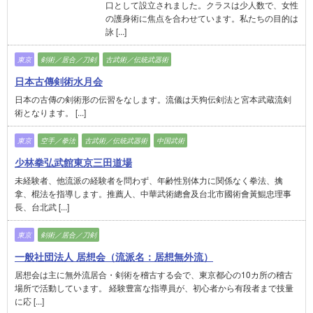
口として設立されました。クラスは少人数で、女性
の護身術に焦点を合わせています。私たちの目的は
詠 [...]
東京
剣術／居合／刀剣
古武術／伝統武器術
日本古傳剣術水月会
日本の古傳の剣術形の伝習をなします。流儀は天狗伝剣法と宮本武蔵流剣
術となります。 [...]
東京
空手／拳法
古武術／伝統武器術
中国武術
少林拳弘武館東京三田道場
未経験者、他流派の経験者を問わず、年齢性別体力に関係なく拳法、擒
拿、棍法を指導します。推薦人、中華武術總會及台北市國術會黃鯤忠理事
長、台北武 [...]
東京
剣術／居合／刀剣
一般社団法人 居想会（流派名：居想無外流）
居想会は主に無外流居合・剣術を稽古する会で、東京都心の10カ所の稽古
場所で活動しています。 経験豊富な指導員が、初心者から有段者まで技量
に応 [...]