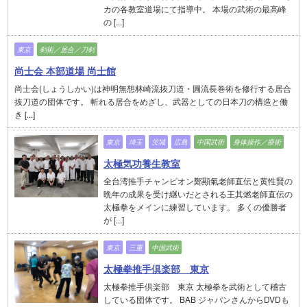
カの各教室道場にて指導中。 本場の武術の最高峰
の [...]
東京
剣術／居合／刀剣
尚士会 本部道場 尚士館
尚士会(しょうしかい)は神明無想林崎流抜刀道・圓流長巻術を修行する居合
抜刀道の団体です。 斬れる居合をめざし、武器としての日本刀の構造と働
き [...]
東京
埼玉
茨城
広島
中国武術
身体操作／療術
太極気功養生教室
全台湾推手チャンピオン鄭顯氣老師直伝と黄性賢の
晩年の成果を受け継いだとされる王其燃老師直伝の
太極拳をメインに練習しています。 多くの優勝者
が [...]
東京
三重
中国武術
太極拳推手倶楽部 東京
太極拳推手倶楽部 東京 太極拳を武術として稽古
している団体です。 BAB ジャパンさんからDVDも