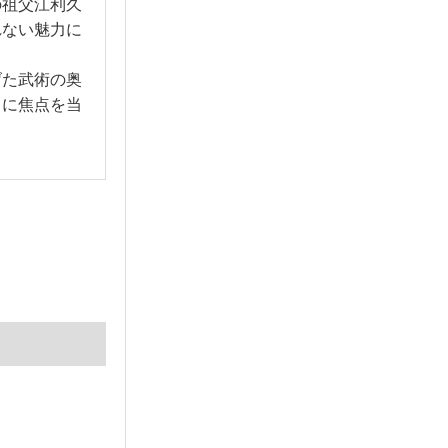
の祖父江利久
れない魅力に
げた武術の奥
」に焦点を当
。