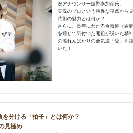
況アナウンサー鍵野泰加彦氏。
実況のプロという特異な視点から
武術の魅力とは何か？
さらに、長年にわたる合気道（岩
を通じて気付いた開祖が説いた精
の溢れんばかりの合気道「愛」を
いた！
負を分ける「拍子」とは何か？
間の見極め