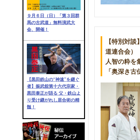
９月６日（日）「第３回群
馬の古武道」無料演武大
会、開催！
【特別対談
道連合会）
人智の粋を
「奥深き古
【黒田鉄山の“神速”を継ぐ
者】振武舘第十六代宗家・
黒田泰正が語る 父・鉄山よ
り受け継がれし居合術の精
髄！