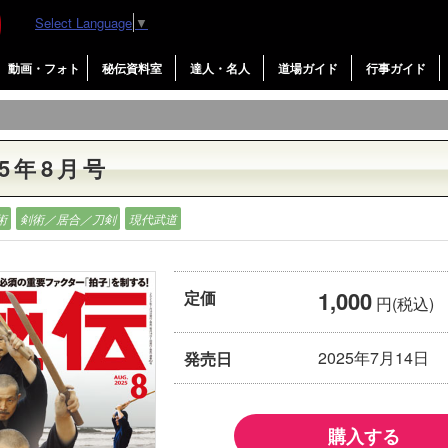
Select Language
▼
動画・フォト
秘伝資料室
達人・名人
道場ガイド
行事ガイド
5年8月号
術
剣術／居合／刀剣
現代武道
1,000
定価
円(税込)
2025年7月14日
発売日
購入する