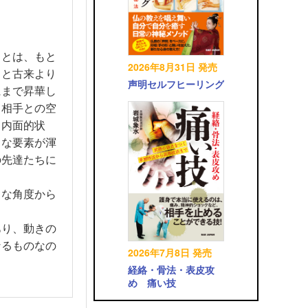
」とは、もと
2026年8月31日 発売
こと古来より
声明セルフヒーリング
にまで昇華し
と相手との空
ら内面的状
々な要素が渾
の先達たちに
。
々な角度から
あり、動きの
なるものなの
2026年7月8日 発売
経絡・骨法・表皮攻
め 痛い技