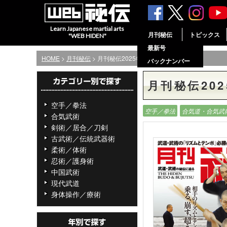
Learn Japanese martial arts
月刊秘伝
トピックス
"WEB HIDEN"
最新号
HOME
>
月刊秘伝
> 月刊秘伝2025年8月号
バックナンバー
月刊秘伝202
空手／拳法
空手／拳法
合気道・合気武
合気武術
剣術／居合／刀剣
古武術／伝統武器術
柔術／体術
忍術／護身術
中国武術
現代武道
身体操作／療術