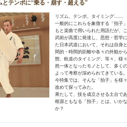
ムとテンポに“乗る・崩す・超える”
リズム、テンポ、タイミング……
一般的にこれらを象徴する「拍子
もと楽曲で用いられた用語だが、
武術が高度に発達し、思想・哲学
た日本武道において、それは自身
間的・時間的距離や各々の外観か
態、軌道のタイミング、等々、様
然一体となったモノとして、多く
よって考察が深められてきている
今特集では、そんな「拍子」を様
改めて探ってみた。
果たして、技を成立させる土台で
根源ともなる「拍子」とは、いか
か？