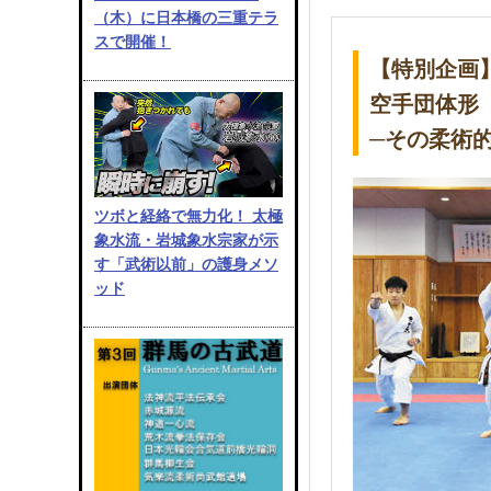
（木）に日本橋の三重テラ
スで開催！
【特別企画
空手団体形
─その柔術
ツボと経絡で無力化！ 太極
象水流・岩城象水宗家が示
す「武術以前」の護身メソ
ッド