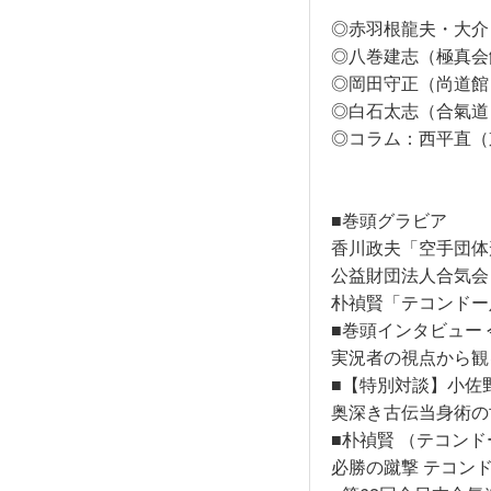
◎赤羽根龍夫・大介
◎八巻建志（極真会
◎岡田守正（尚道館
◎白石太志（合氣道
◎コラム：西平直（
■巻頭グラビア
香川政夫「空手団体
公益財団法人合気会
朴禎賢「テコンドー
■巻頭インタビュー
実況者の視点から観
■【特別対談】小佐
奥深き古伝当身術の
■朴禎賢 （テコン
必勝の蹴撃 テコン