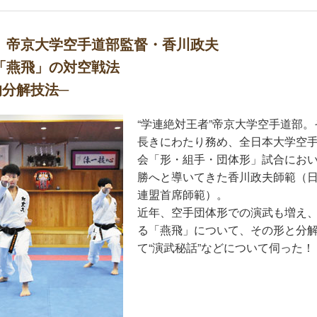
】帝京大学空手道部監督・香川政夫
「燕飛」の対空戦法
的分解技法─
“学連絶対王者”帝京大学空手道部
長きにわたり務め、全日本大学空
会「形・組手・団体形」試合にお
勝へと導いてきた香川政夫師範（
連盟首席師範）。
近年、空手団体形での演武も増え
る「燕飛」について、その形と分
て“演武秘話”などについて伺った