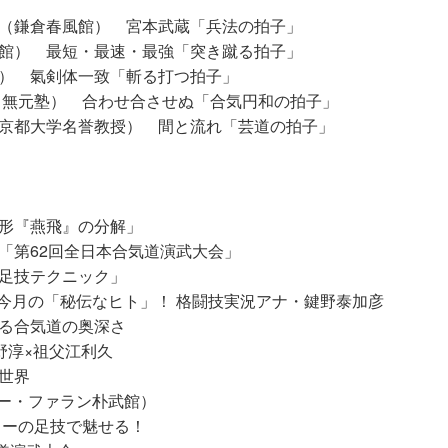
（鎌倉春風館） 宮本武蔵「兵法の拍子」
館） 最短・最速・最強「突き蹴る拍子」
） 氣剣体一致「斬る打つ拍子」
 無元塾） 合わせ合させぬ「合気円和の拍子」
京都大学名誉教授） 間と流れ「芸道の拍子」
形『燕飛』の分解」
「第62回全日本合気道演武大会」
足技テクニック」
 今月の「秘伝なヒト」！ 格闘技実況アナ・鍵野泰加彦
る合気道の奥深さ
野淳×祖父江利久
世界
ドー・ファラン朴武館）
ドーの足技で魅せる！