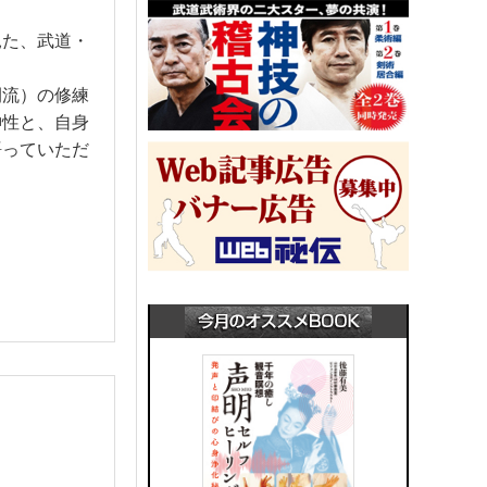
見た、武道・
間流）の修練
神性と、自身
語っていただ