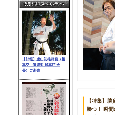
【訃報】盧山初雄師範（極
真空手道連盟 極真館 会
長）ご逝去
【特集】勝
勝つ！ 瞬