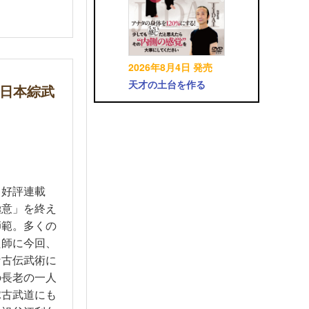
2026年8月4日 発売
天才の土台を作る
（日本綜武
る好評連載
極意」を終え
師範。多くの
た師に今回、
な古伝武術に
の長老の一人
球古武道にも