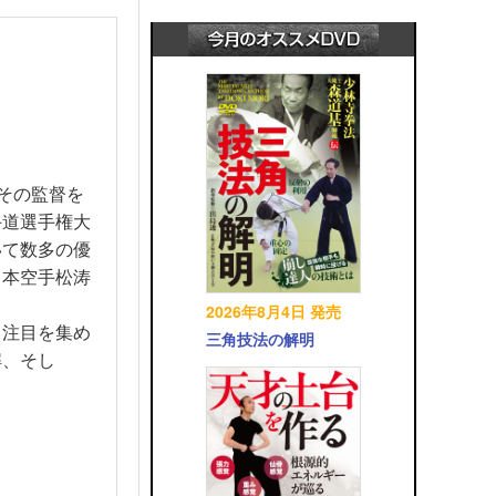
。その監督を
手道選手権大
いて数多の優
日本空手松涛
2026年8月4日 発売
、注目を集め
三角技法の解明
解、そし
！