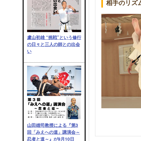
相手のリズ
盧山初雄 “挑戦”という修行
の日々と三人の師との出会
い
山田雄司教授による『第3
回「みえへの道」講演会～
忍者と道～』が9月10日