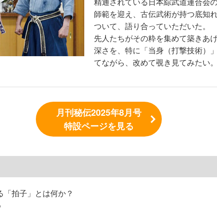
精通されている日本綜武道連合会
師範を迎え、古伝武術が持つ底知
ついて、語り合っていただいた。
先人たちがその粋を集めて築きあ
深さを、特に「当身（打撃技術）
てながら、改めて覗き見てみたい
月刊秘伝2025年8月号
特設ページを見る
る「拍子」とは何か？
め