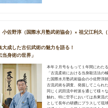
】小佐野淳（国際水月塾武術協会）× 祖父江利久
集大成した古伝武術の魅力を語る！
伝当身術の世界」
本年２月号をもって１年間にわた
「古流柔術における当身殺活法の
た国際水月塾武術協会の小佐野淳
古流武術を調査、発掘してこられ
同じく武田流中村派を通じて様々
触れ、特に空手においては糸東流
として長年の研鑽にプラスして琉