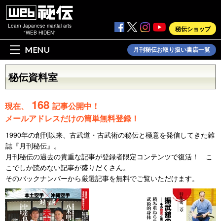
Learn Japanese martial arts
秘伝ショップ
"WEB HIDEN"
MENU
月刊秘伝お取り扱い書店一覧
秘伝資料室
168
現在、
記事公開中！
メールアドレスだけの簡単無料登録！
1990年の創刊以来、古武道・古武術の秘伝と極意を発信してきた雑
誌『月刊秘伝』。
月刊秘伝の過去の貴重な記事が登録者限定コンテンツで復活！ こ
こでしか読めない記事が盛りだくさん。
そのバックナンバーから厳選記事を無料でご覧いただけます。