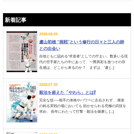
新着記事
2026.08.04
盧山初雄 “挑戦”という修行の日々と三人の師
との出会い
自他ともに認める“求道者”としての佇まい。数多いる現
代の空手家たちの中にあって、一際異彩を放つその存
在感は、どこから来るのか？ まずは、“盧 [...]
2026.07.30
殺法を超えた「やわら」とは⁉︎
完全な技──相手の体格やパワーに左右されず、 痛覚
の鈍る実戦の場においても 効かせられる究極の武技を
求め、 長年にわたって打撃・殺法を錬磨し [...]