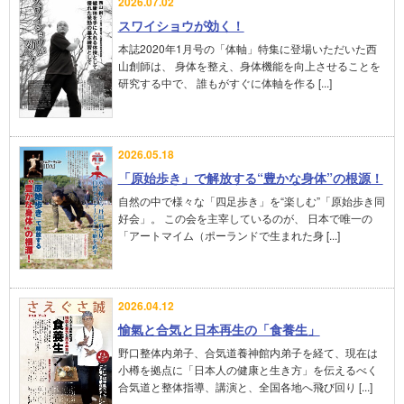
2026.07.02
スワイショウが効く！
本誌2020年1月号の「体軸」特集に登場いただいた西
山創師は、 身体を整え、身体機能を向上させることを
研究する中で、 誰もがすぐに体軸を作る [...]
2026.05.18
「原始歩き」で解放する“豊かな身体”の根源！
自然の中で様々な「四足歩き」を“楽しむ”「原始歩き同
好会」。 この会を主宰しているのが、 日本で唯一の
「アートマイム（ポーランドで生まれた身 [...]
2026.04.12
愉氣と合気と日本再生の「食養生」
野口整体内弟子、合気道養神館内弟子を経て、現在は
小樽を拠点に「日本人の健康と生き方」を伝えるべく
合気道と整体指導、講演と、全国各地へ飛び回り [...]