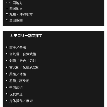
中国地方
四国地方
九州・沖縄地方
全国展開
空手／拳法
合気道・合気武術
剣術／居合／刀剣
古武術／伝統武器術
柔術／体術
忍術／護身術
中国武術
現代武道
身体操作／療術