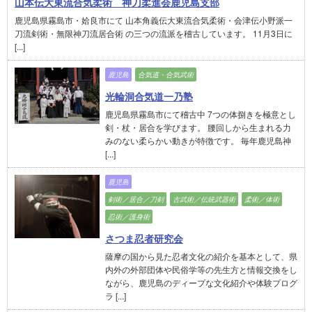
山本伝大東流合気柔術 神刀柔進会鹿児島支部
鹿児島県霧島市・姶良市にて 山本角義伝大東流合気柔術・会津伝小野派一
刀流剣術・無限神刀流居合術 の三つの流派を稽古しています。 11月3日に
[...]
鹿児島
合気道・合気武術
光輪洞合気道一乃塾
鹿児島県霧島市にて稽古中 7つの体捌きを極意とし
剣・杖・居合を学びます。 腰回しから生まれる力
みのない柔らかい動きが特徴です。 毎年鹿児島神
[...]
鹿児島
剣術／居合／刀剣
古武術／伝統武器術
柔術／体術
忍術／護身術
さつま忍者研究会
薩摩の国から見た忍者文化の紹介を基本として、県
内外の外部団体や民俗学等の先生方と情報交換をし
ながら、鹿児島のディープな文化紹介や体験プログ
ラ [...]