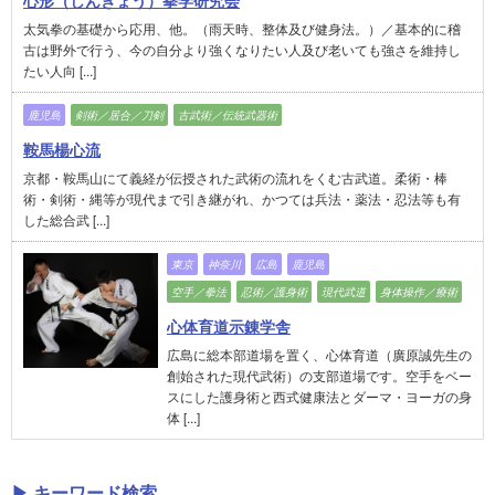
心形（しんぎょう）拳学研究会
太気拳の基礎から応用、他。（雨天時、整体及び健身法。）／基本的に稽
古は野外で行う、今の自分より強くなりたい人及び老いても強さを維持し
たい人向 [...]
鹿児島
剣術／居合／刀剣
古武術／伝統武器術
鞍馬楊心流
京都・鞍馬山にて義経が伝授された武術の流れをくむ古武道。柔術・棒
術・剣術・縄等が現代まで引き継がれ、かつては兵法・薬法・忍法等も有
した総合武 [...]
東京
神奈川
広島
鹿児島
空手／拳法
忍術／護身術
現代武道
身体操作／療術
心体育道示錬学舎
広島に総本部道場を置く、心体育道（廣原誠先生の
創始された現代武術）の支部道場です。空手をベー
スにした護身術と西式健康法とダーマ・ヨーガの身
体 [...]
▶ キーワード検索