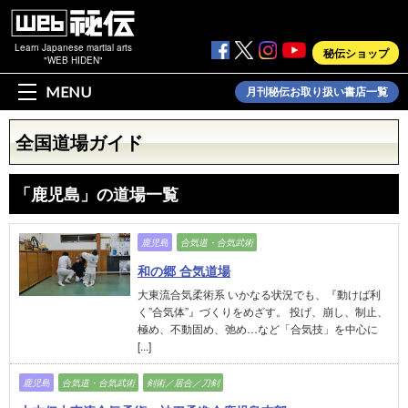
Learn Japanese martial arts
秘伝ショップ
"WEB HIDEN"
MENU
月刊秘伝お取り扱い書店一覧
全国道場ガイド
「鹿児島」の道場一覧
鹿児島
合気道・合気武術
和の郷 合気道場
大東流合気柔術系 いかなる状況でも、『動けば利
く”合気体”』づくりをめざす。 投げ、崩し、制止、
極め、不動固め、弛め…など「合気技」を中心に
[...]
鹿児島
合気道・合気武術
剣術／居合／刀剣