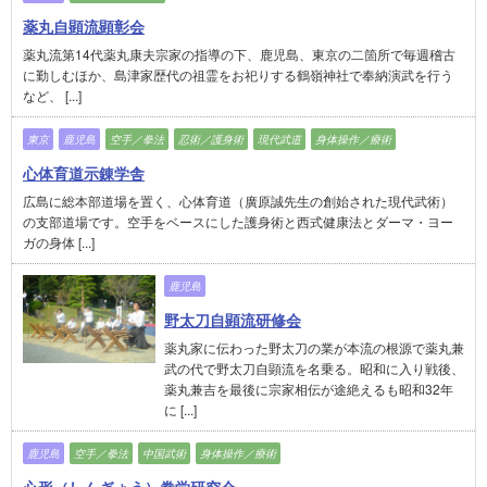
薬丸自顕流顕彰会
薬丸流第14代薬丸康夫宗家の指導の下、鹿児島、東京の二箇所で毎週稽古
に勤しむほか、島津家歴代の祖霊をお祀りする鶴嶺神社で奉納演武を行う
など、 [...]
東京
鹿児島
空手／拳法
忍術／護身術
現代武道
身体操作／療術
心体育道示錬学舎
広島に総本部道場を置く、心体育道（廣原誠先生の創始された現代武術）
の支部道場です。空手をベースにした護身術と西式健康法とダーマ・ヨー
ガの身体 [...]
鹿児島
野太刀自顕流研修会
薬丸家に伝わった野太刀の業が本流の根源で薬丸兼
武の代で野太刀自顕流を名乗る。昭和に入り戦後、
薬丸兼吉を最後に宗家相伝が途絶えるも昭和32年
に [...]
鹿児島
空手／拳法
中国武術
身体操作／療術