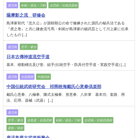
鹿児島
剣術／居合／刀剣
古武術／伝統武器術
薩摩影之流 研修会
島津家初代『忠久公』が源頼朝公の命で修練された源氏の秘兵法である
『虎之巻』と共に鎌倉流弓馬・剣術が島津家の秘武芸として川上家に伝承
したもの [...]
鹿児島
空手／拳法
日本古傳神道流空手道
基本、移動稽古及び形、組手(伝統空手・防具付空手道・実践空手道) [...]
鹿児島
全国展開
中国武術
中国伝統武術研究会 祁県映海戴氏心意拳倶楽部
戴氏心意拳、八極拳、陳式太極拳、形意拳、八卦掌 基本功、套路、用
法、応用、器械（武器） [...]
鹿児島
空手／拳法
合気道・合気武術
剣術／居合／刀剣
古武術／伝統武器術
柔術／体術
鹿児島県古武道振興会