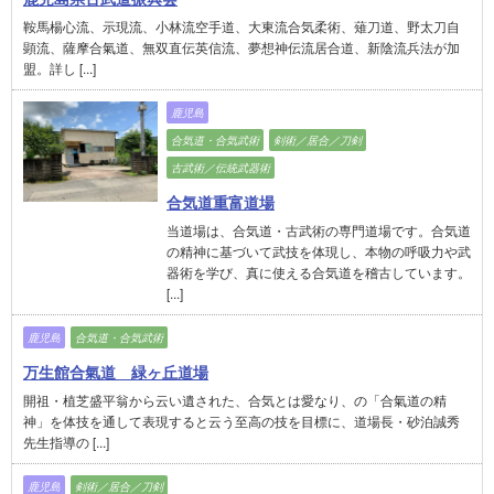
鞍馬楊心流、示現流、小林流空手道、大東流合気柔術、薙刀道、野太刀自
顕流、薩摩合氣道、無双直伝英信流、夢想神伝流居合道、新陰流兵法が加
盟。詳し [...]
鹿児島
合気道・合気武術
剣術／居合／刀剣
古武術／伝統武器術
合気道重富道場
当道場は、合気道・古武術の専門道場です。合気道
の精神に基づいて武技を体現し、本物の呼吸力や武
器術を学び、真に使える合気道を稽古しています。
[...]
鹿児島
合気道・合気武術
万生館合氣道 緑ヶ丘道場
開祖・植芝盛平翁から云い遺された、合気とは愛なり、の「合氣道の精
神」を体技を通して表現すると云う至高の技を目標に、道場長・砂泊誠秀
先生指導の [...]
鹿児島
剣術／居合／刀剣