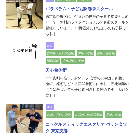
パラベラム・子ども詠春拳スクール
東京都中野区にお住まいの世帯の子育て支援を目的
として、無料のファンクショナル詠春拳スクールを
開催しています。 中野区外にお住まいのお子様で
も [...]
東京
古武術／伝統武器術
柔術／体術
忍術／護身術
現代武道
身体操作／療術
刀心會体術
ーー真剣を宿す、身体。 刀心會の武術は、剣術、
槍術、棒術などの古流武器術に由来し、天地陰陽の
理合に基づいて相手に作用させる体術です。実戦を
念 [...]
東京
剣術／居合／刀剣
古武術／伝統武器術
柔術／体術
ニッケルスティックエスクリマ バリンタワ
ク 東京支部