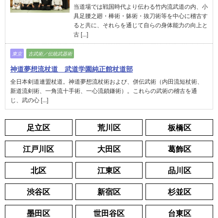
当道場では戦国時代より伝わる竹内流武道の内、小
具足腰之廻・棒術・躰術・抜刀術等を中心に稽古す
ると共に、それらを通じて自らの身体能力の向上と
古 [...]
東京
古武術／伝統武器術
神道夢想流杖道 武道学園純正館杖道部
全日本剣道連盟杖道。神道夢想流杖術および、併伝武術（内田流短杖術、
新道流剣術、一角流十手術、一心流鎖鎌術）。これらの武術の稽古を通
じ、武の心 [...]
足立区
荒川区
板橋区
江戸川区
大田区
葛飾区
北区
江東区
品川区
渋谷区
新宿区
杉並区
墨田区
世田谷区
台東区