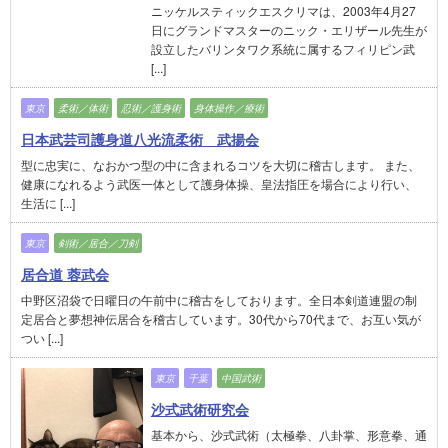
ニッケルスティックエスクリマは、2003年4月27
日にグランドマスターのニック・エリザール先生が
設立したバリンタワク系統に属するフィリピン武
[...]
東京
柔術／体術
忍術／護身術
身体操作／療術
日本武芸司護身道八光流柔術 武揚会
型に忠実に、なおかつ型の中に含まれるコツを大切に稽古します。 また、
健康になれるよう武医一体として護身体操、皇法指圧を場合により行い、
生活に [...]
東京
剣術／居合／刀剣
居合道 蓉武会
中野区沼袋で日曜日の午前中に稽古をしております。全日本剣道連盟の制
定居合と夢想神伝居合を稽古しています。30代から70代まで、お互い気が
つい [...]
東京
千葉
中国武術
沙式武術研究会
基本から、沙式武術（太極拳、八卦掌、形意拳、通