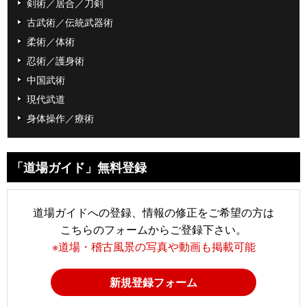
剣術／居合／刀剣
古武術／伝統武器術
柔術／体術
忍術／護身術
中国武術
現代武道
身体操作／療術
「道場ガイド」無料登録
道場ガイドへの登録、情報の修正をご希望の方は
こちらのフォームからご登録下さい。
※道場・稽古風景の写真や動画も掲載可能
新規登録フォーム