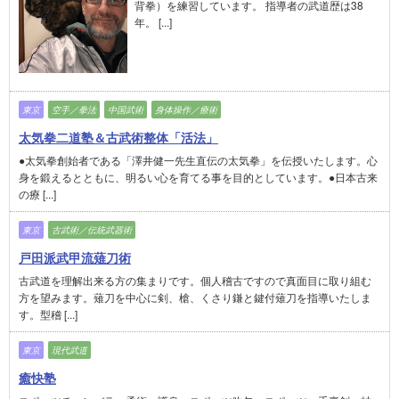
背拳）を練習しています。 指導者の武道歴は38
年。 [...]
東京
空手／拳法
中国武術
身体操作／療術
太気拳二道塾＆古武術整体「活法」
●太気拳創始者である「澤井健一先生直伝の太気拳」を伝授いたします。心
身を鍛えるとともに、明るい心を育てる事を目的としています。●日本古来
の療 [...]
東京
古武術／伝統武器術
戸田派武甲流薙刀術
古武道を理解出来る方の集まりです。個人稽古ですので真面目に取り組む
方を望みます。薙刀を中心に剣、槍、くさり鎌と鍵付薙刀を指導いたしま
す。型稽 [...]
東京
現代武道
癒快塾