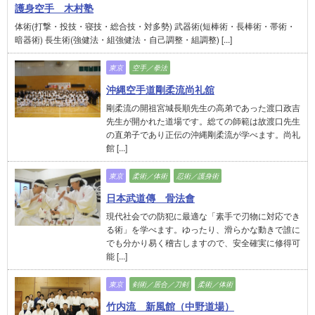
護身空手 木村塾
体術(打撃・投技・寝技・総合技・対多勢) 武器術(短棒術・長棒術・帯術・
暗器術) 長生術(強健法・組強健法・自己調整・組調整) [...]
東京
空手／拳法
沖縄空手道剛柔流尚礼舘
剛柔流の開祖宮城長順先生の高弟であった渡口政吉
先生が開かれた道場です。総ての師範は故渡口先生
の直弟子であり正伝の沖縄剛柔流が学べます。尚礼
館 [...]
東京
柔術／体術
忍術／護身術
日本武道傳 骨法會
現代社会での防犯に最適な「素手で刃物に対応でき
る術」を学べます。ゆったり、滑らかな動きで誰に
でも分かり易く稽古しますので、安全確実に修得可
能 [...]
東京
剣術／居合／刀剣
柔術／体術
竹内流 新風館（中野道場）