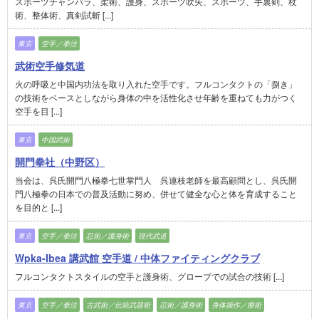
スポーツチャンバラ、柔術、護身、スポーツ吹矢、スポーツ、手裏剣、杖
術、整体術、真剣試斬 [...]
東京
空手／拳法
武術空手修気道
火の呼吸と中国内功法を取り入れた空手です。フルコンタクトの「捌き」
の技術をベースとしながら身体の中を活性化させ年齢を重ねても力がつく
空手を目 [...]
東京
中国武術
開門拳社（中野区）
当会は、呉氏開門八極拳七世掌門人 呉連枝老師を最高顧問とし、呉氏開
門八極拳の日本での普及活動に努め、併せて健全な心と体を育成すること
を目的と [...]
東京
空手／拳法
忍術／護身術
現代武道
Wpka-Ibea 講武館 空手道 / 中体ファイティングクラブ
フルコンタクトスタイルの空手と護身術、グローブでの試合の技術 [...]
東京
空手／拳法
古武術／伝統武器術
忍術／護身術
身体操作／療術