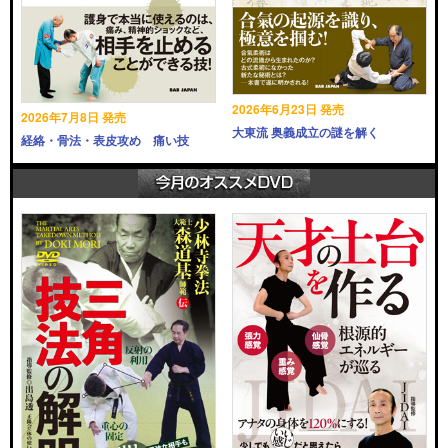
2026年6月23日 発売
2026年7月8日 発売
大東流 奥義成立の謎を解く
経絡・骨法・表皮攻め 痛い技