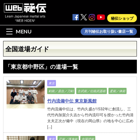
Learn Japanese martial arts
秘伝ショップ
"WEB HIDEN"
MENU
月刊秘伝お取り扱い書店一覧
全国道場ガイド
「東京都中野区」の道場一覧
東京
剣術／居合／刀剣
古武術／伝統武器術
柔術／体術
竹内流備中伝 東京新風館
竹内流備中伝は、竹内久盛が1532年に創流し、三
代竹内加賀介久吉から竹内流印可を授かった竹内清
太夫正次が備中（現在の岡山県）の地を中心に広め
[...]
東京
忍術／護身術
中国武術