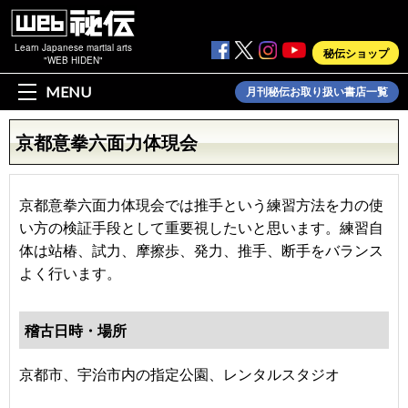
Learn Japanese martial arts
秘伝ショップ
"WEB HIDEN"
MENU
月刊秘伝お取り扱い書店一覧
京都意拳六面力体現会
京都意拳六面力体現会では推手という練習方法を力の使
い方の検証手段として重要視したいと思います。練習自
体は站椿、試力、摩擦歩、発力、推手、断手をバランス
よく行います。
稽古日時・場所
京都市、宇治市内の指定公園、レンタルスタジオ