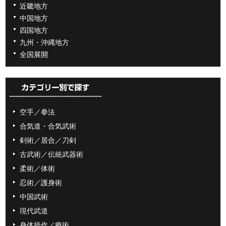
近畿地方
中国地方
四国地方
九州・沖縄地方
全国展開
空手／拳法
合気道・合気武術
剣術／居合／刀剣
古武術／伝統武器術
柔術／体術
忍術／護身術
中国武術
現代武道
身体操作／療術