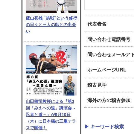
盧山初雄 “挑戦”という修行
代表者名
の日々と三人の師との出会
い
問い合わせ電話番号
問い合わせメールア
ホームページURL
稽古見学
海外の方の稽古参加
山田雄司教授による『第3
回「みえへの道」講演会～
忍者と道～』が9月10日
（木）に日本橋の三重テラ
▶ キーワード検索
スで開催！