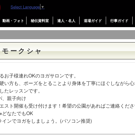
Select Language
▼
動画・フォト
秘伝資料室
達人・名人
道場ガイド
行事ガイド
 モークシャ
るお子様連れOKのヨガサロンです。
硬い方も、ポーズをとることより身体を丁寧にほぐしながら心
したレッスンです。
パ、親子向け
エスト開催も受け付けます！希望の公園があればご連絡くださ
※どなたでもOK
ラインでヨガをしましょう。(パソコン推奨)