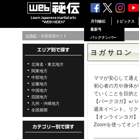
Learn Japanese martial arts
月刊秘伝
トピックス
"WEB HIDEN"
最新号
HOME
> 全国道場ガイド
バックナンバー
ヨガサロン
北海道・東北地方
関東地方
中部地方
ママが安心して通え
近畿地方
初心者の方や身体が
中国地方
ていくことを目的と
四国地方
【パークヨガ】※パ
九州・沖縄地方
週末イベント。リク
全国展開
【オンラインヨガ】
Zoomを使ってオン