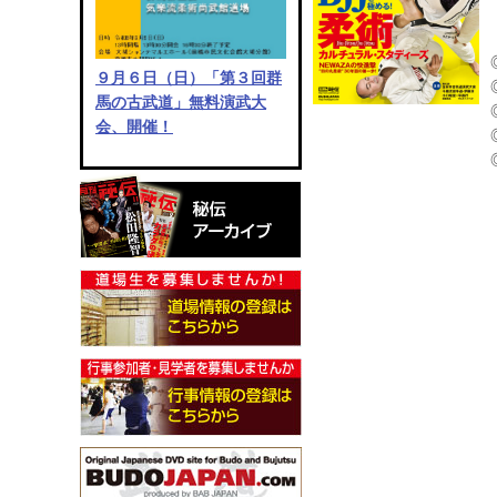
９月６日（日）「第３回群
馬の古武道」無料演武大
会、開催！