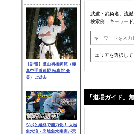
武道・武術名、流派
検索例：キーワード
【訃報】盧山初雄師範（極
真空手道連盟 極真館 会
長）ご逝去
「道場ガイド」
ツボと経絡で無力化！ 太極
象水流・岩城象水宗家が示