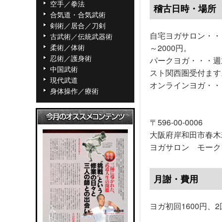
空手／拳法
稽古日時・場所
合気道・合気武術
剣術／居合／刀剣
自宅ヨガサロン・・・
古武術／伝統武器術
柔術／体術
～2000円。
忍術／護身術
パークヨガ・・・週
中国武術
スト関西圏受付ます
現代武道
オンラインヨガ・・・
身体操作／療術
お気軽にお
〒596-00-0006
大阪府岸和田市春木
ヨガサロン モーク
月謝・費用
ヨガ初回1600円、2