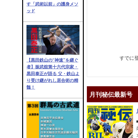
す「武術以前」の護身メソ
ッド
すでに
【黒田鉄山の“神速”を継ぐ
者】振武舘第十六代宗家・
黒田泰正が語る 父・鉄山よ
り受け継がれし居合術の精
髄！
月刊秘伝最新号