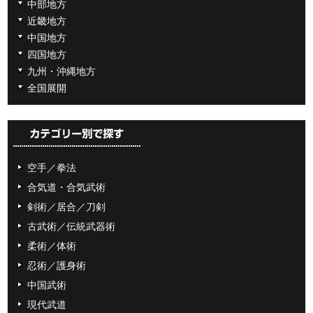
中部地方
近畿地方
中国地方
四国地方
九州・沖縄地方
全国展開
空手／拳法
合気道・合気武術
剣術／居合／刀剣
古武術／伝統武器術
柔術／体術
忍術／護身術
中国武術
現代武道