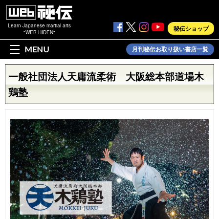
Learn Japanese martial arts
秘伝ショップ
"WEB HIDEN"
MENU
月刊秘伝お取り扱い書店一覧
一般社団法人天庸流柔術 大阪総本部道場木
鶏塾