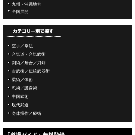
九州・沖縄地方
全国展開
空手／拳法
合気道・合気武術
剣術／居合／刀剣
古武術／伝統武器術
柔術／体術
忍術／護身術
中国武術
現代武道
身体操作／療術
「道場ガイド」無料登録