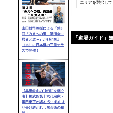
山田雄司教授による『第3
回「みえへの道」講演会～
「道場ガイド」
忍者と道～』が9月10日
（木）に日本橋の三重テラ
スで開催！
【黒田鉄山の“神速”を継ぐ
者】振武舘第十六代宗家・
黒田泰正が語る 父・鉄山よ
り受け継がれし居合術の精
髄！