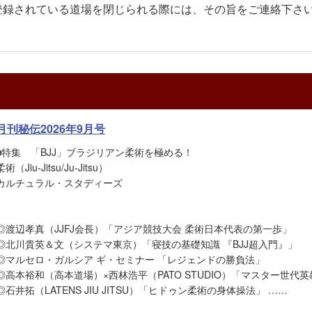
登録されている道場を閉じられる際には、その旨をご連絡下さ
月刊秘伝2026年9月号
■特集 「BJJ」ブラジリアン柔術を極める！
柔術（Jiu-Jitsu/Ju-Jitsu）
カルチュラル・スタディーズ
◎渡辺孝真（JJFJ会長）「アジア競技大会 柔術日本代表の第一歩」
◎北川貴英＆文（システマ東京）「寝技の基礎知識 『BJJ超入門』」
◎マルセロ・ガルシア ギ・セミナー 「レジェンドの勝負法」
◎高本裕和（高本道場）×西林浩平（PATO STUDIO）「マスター世代
◎石井拓（LATENS JIU JITSU）「ヒドゥン柔術の身体操法」 ……