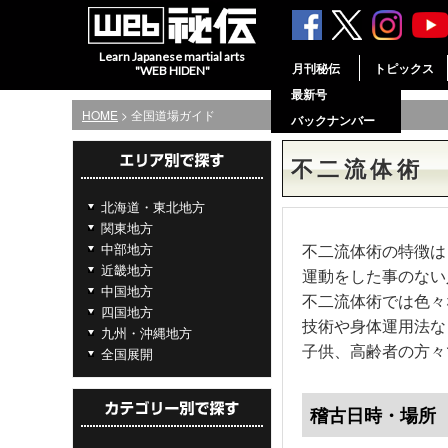
Learn Japanese martial arts
月刊秘伝
トピックス
"WEB HIDEN"
最新号
HOME
> 全国道場ガイド
バックナンバー
不二流体術
北海道・東北地方
関東地方
中部地方
不二流体術の特徴は
近畿地方
運動をした事のない
中国地方
不二流体術では色々
四国地方
技術や身体運用法な
九州・沖縄地方
子供、高齢者の方々
全国展開
稽古日時・場所