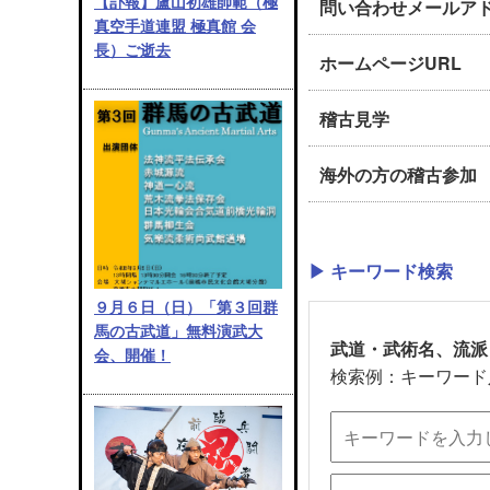
【訃報】盧山初雄師範（極
問い合わせメールア
真空手道連盟 極真館 会
長）ご逝去
ホームページURL
稽古見学
海外の方の稽古参加
▶ キーワード検索
９月６日（日）「第３回群
馬の古武道」無料演武大
武道・武術名、流派
会、開催！
検索例：キーワード