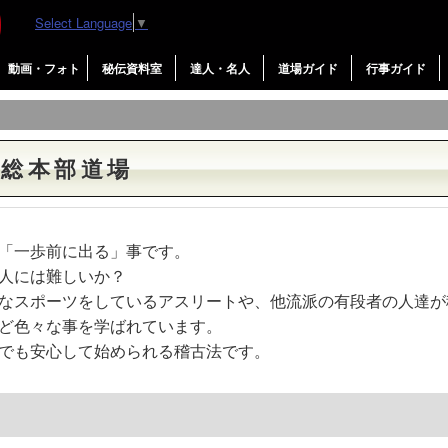
Select Language
▼
動画・フォト
秘伝資料室
達人・名人
道場ガイド
行事ガイド
 総本部道場
「一歩前に出る」事です。
人には難しいか？
なスポーツをしているアスリートや、他流派の有段者の人達が
ど色々な事を学ばれています。
でも安心して始められる稽古法です。