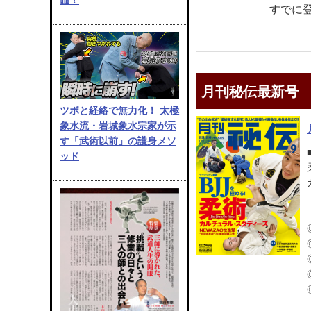
すでに
月刊秘伝最新号
ツボと経絡で無力化！ 太極
象水流・岩城象水宗家が示
す「武術以前」の護身メソ
ッド