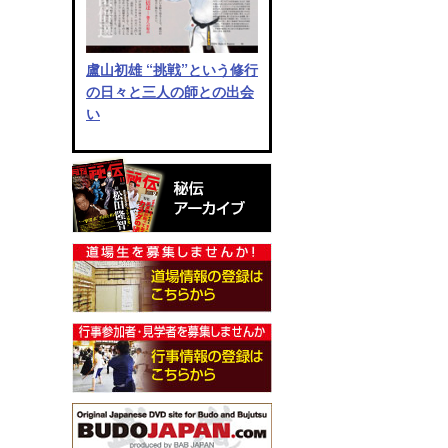
盧山初雄 “挑戦”という修行
の日々と三人の師との出会
い