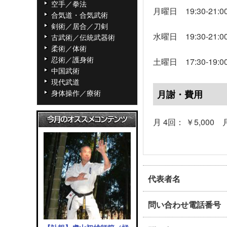
空手／拳法
月曜日 19:30-21:0
合気道・合気武術
剣術／居合／刀剣
水曜日 19:30-21:0
古武術／伝統武器術
柔術／体術
忍術／護身術
土曜日 17:30-19:0
中国武術
現代武道
身体操作／療術
月謝・費用
月 4回： ￥5,000 月
代表者名
問い合わせ電話番号