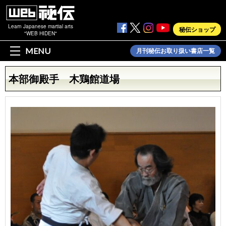
Learn Japanese martial arts
秘伝ショップ
"WEB HIDEN"
MENU
月刊秘伝お取り扱い書店一覧
本部御殿手 木鶏館道場