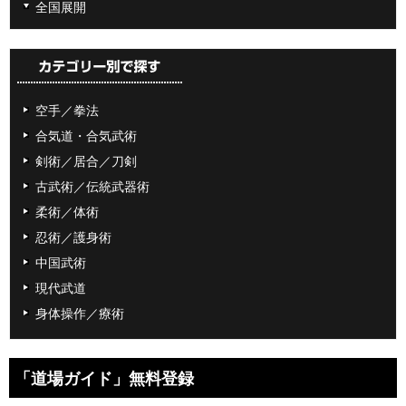
全国展開
空手／拳法
合気道・合気武術
剣術／居合／刀剣
古武術／伝統武器術
柔術／体術
忍術／護身術
中国武術
現代武道
身体操作／療術
「道場ガイド」無料登録