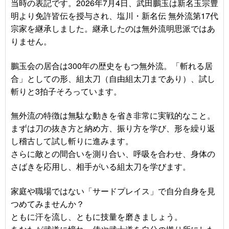
当時の表記です。2026年7月4日、武田鵬玉は新名玉宗豊
明より免許皆伝を授与され、塩川・新名伝 無外流第17代
宗家を継承しました。継承したのは無外流明思派ではあ
りません。
鵬玉会の居合は300年の歴史をもつ無外流。「斬れる居
合」としての形、組太刀（自由組太刀まであり）、試し
斬りと3拍子そろっています。
無外流の特徴は無駄な動きを省き非常に実戦的なこと。
まずは刀の抜き方と納め方、振り方を学び、形を繰り返
し稽古して試し斬りに進みます。
さらに敵との間合いを測り合い、呼吸を合わせ、身体の
さばきを応用し、相手がいる組太刀を学びます。
家庭や職場ではない「サードプレイス」で自分自身を見
つめてみませんか？
ともに汗を流し、ともに技量を磨きましょう。