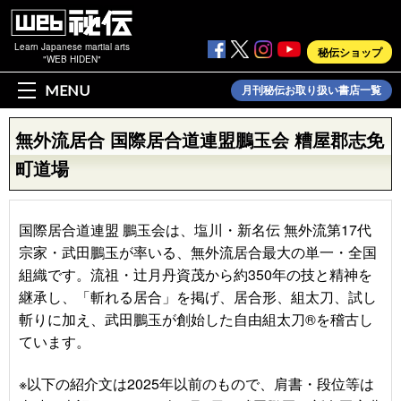
Learn Japanese martial arts
秘伝ショップ
"WEB HIDEN"
MENU
月刊秘伝お取り扱い書店一覧
無外流居合 国際居合道連盟鵬玉会 糟屋郡志免
町道場
国際居合道連盟 鵬玉会は、塩川・新名伝 無外流第17代
宗家・武田鵬玉が率いる、無外流居合最大の単一・全国
組織です。流祖・辻月丹資茂から約350年の技と精神を
継承し、「斬れる居合」を掲げ、居合形、組太刀、試し
斬りに加え、武田鵬玉が創始した自由組太刀®を稽古し
ています。
※以下の紹介文は2025年以前のもので、肩書・段位等は