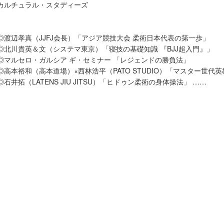
カルチュラル・スタディーズ
◎渡辺孝真（JJFJ会長）「アジア競技大会 柔術日本代表の第一歩」
◎北川貴英＆文（システマ東京）「寝技の基礎知識 『BJJ超入門』」
◎マルセロ・ガルシア ギ・セミナー 「レジェンドの勝負法」
◎高本裕和（高本道場）×西林浩平（PATO STUDIO）「マスター世代
◎石井拓（LATENS JIU JITSU）「ヒドゥン柔術の身体操法」 ……