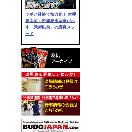
ツボと経絡で無力化！ 太極
象水流・岩城象水宗家が示
す「武術以前」の護身メソ
ッド