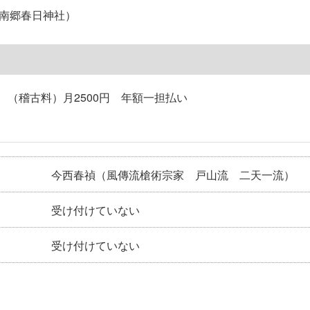
南郷春日神社）
円、（稽古料）月2500円 年額一担払い
今西春禎（風傳流槍術宗家 戸山流 二天一流）
受け付けていない
受け付けていない