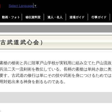
Select Language
▼
動画・フォト
秘伝資料室
達人・名人
道場ガイド
行事ガイド
（古武道武心会）
素槍の槍術と共に陸軍戸山学校が実戦用に組み立てた戸山流抜
兵法二天一流剣術を教伝している。長柄の素槍は単純さ故に奥
要す。古武道の修行は単にその技や武術を身につけるためでは
用対処出来る神身を創るものである。
時