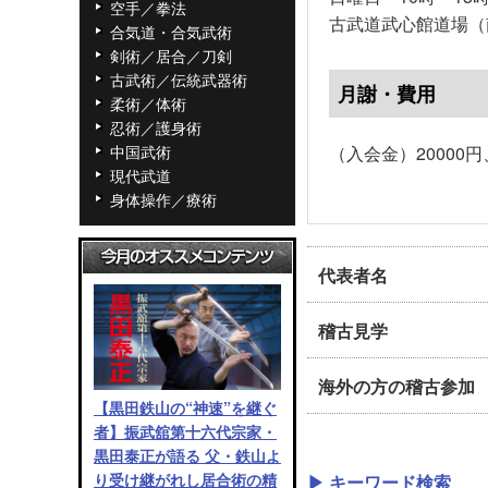
空手／拳法
古武道武心館道場（
合気道・合気武術
剣術／居合／刀剣
古武術／伝統武器術
月謝・費用
柔術／体術
忍術／護身術
中国武術
（入会金）20000
現代武道
身体操作／療術
代表者名
稽古見学
海外の方の稽古参加
【黒田鉄山の“神速”を継ぐ
者】振武舘第十六代宗家・
黒田泰正が語る 父・鉄山よ
り受け継がれし居合術の精
▶ キーワード検索