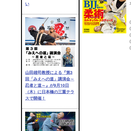
い
山田雄司教授による『第3
回「みえへの道」講演会～
忍者と道～』が9月10日
（木）に日本橋の三重テラ
スで開催！