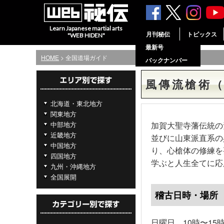
Learn Japanese martial arts
月刊秘伝
トピックス
"WEB HIDEN"
最新号
HOME
> 全国道場ガイド
バックナンバー
風傳流槍術
北海道・東北地方
関東地方
中部地方
加賀大聖寺藩伝統の
近畿地方
並びに山東派直系の
中国地方
り、心槍体の修練を
四国地方
学ぶと人生全てに応
九州・沖縄地方
全国展開
稽古日時・場所
日曜日 10時〜15