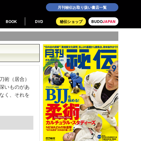
月刊秘伝お取り扱い書店一覧
BOOK
DVD
秘伝ショップ
BUDO
JAPAN
刀術（居合）
深いものがあ
なく、それを