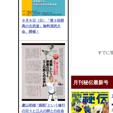
９月６日（日）「第３回群
馬の古武道」無料演武大
会、開催！
すでに
月刊秘伝最新号
盧山初雄 “挑戦”という修行
の日々と三人の師との出会