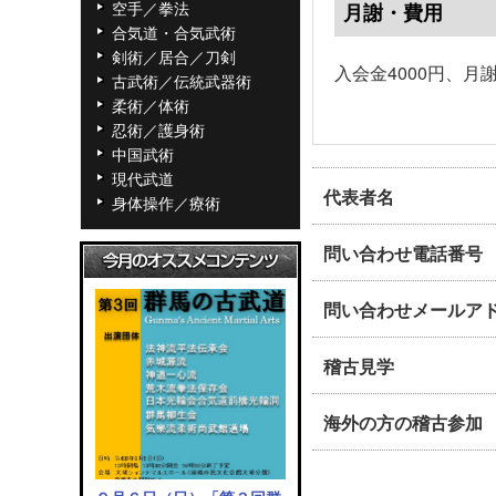
空手／拳法
月謝・費用
合気道・合気武術
剣術／居合／刀剣
入会金4000円、月謝
古武術／伝統武器術
柔術／体術
忍術／護身術
中国武術
現代武道
代表者名
身体操作／療術
問い合わせ電話番号
問い合わせメールア
稽古見学
海外の方の稽古参加