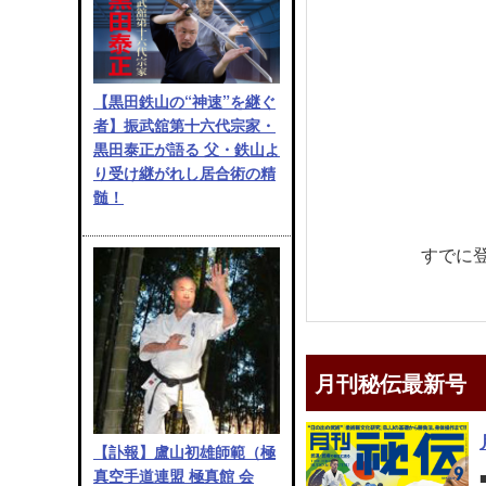
【黒田鉄山の“神速”を継ぐ
者】振武舘第十六代宗家・
黒田泰正が語る 父・鉄山よ
り受け継がれし居合術の精
髄！
すでに
月刊秘伝最新号
【訃報】盧山初雄師範（極
真空手道連盟 極真館 会