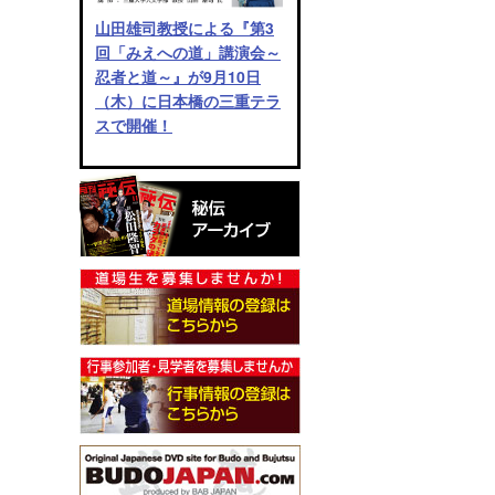
山田雄司教授による『第3
回「みえへの道」講演会～
忍者と道～』が9月10日
（木）に日本橋の三重テラ
スで開催！