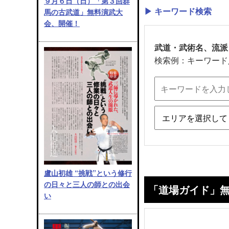
９月６日（日）「第３回群
▶ キーワード検索
馬の古武道」無料演武大
会、開催！
武道・武術名、流派
検索例：キーワード
盧山初雄 “挑戦”という修行
の日々と三人の師との出会
「道場ガイド」
い