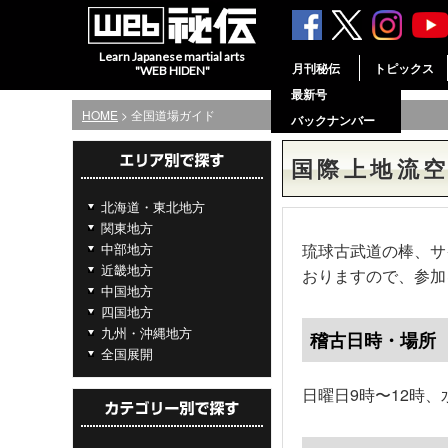
Learn Japanese martial arts
月刊秘伝
トピックス
"WEB HIDEN"
最新号
HOME
> 全国道場ガイド
バックナンバー
国際上地流
北海道・東北地方
関東地方
中部地方
琉球古武道の棒、サ
近畿地方
おりますので、参加
中国地方
四国地方
九州・沖縄地方
稽古日時・場所
全国展開
日曜日9時〜12時