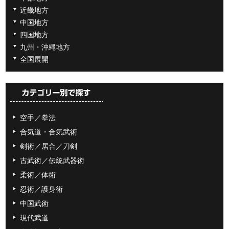
近畿地方
中国地方
四国地方
九州・沖縄地方
全国展開
空手／拳法
合気道・合気武術
剣術／居合／刀剣
古武術／伝統武器術
柔術／体術
忍術／護身術
中国武術
現代武道