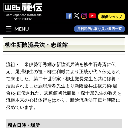
Learn Japanese martial arts
秘伝ショップ
"WEB HIDEN"
MENU
月刊秘伝お取り扱い書店一覧
柳生新陰流兵法・志道館
流祖・上泉伊勢守秀綱が新陰流兵法を柳生石舟斎に伝
え、尾張柳生の祖・柳生利厳により正統が代々伝えられ
て来ました。第二十世宗家・柳生厳長先生と共に修養・
活動されました鹿嶋清孝先生より新陰流兵法抜刀術(居
合)を正伝された、志道館初代館長・森十郎先生の教えを
流儀本来の心技体得をはかり、新陰流兵法正伝と興隆に
努めています。
稽古日時・場所