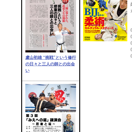
盧山初雄 “挑戦”という修行
の日々と三人の師との出会
い