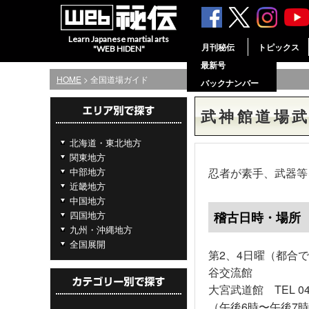
Learn Japanese martial arts
月刊秘伝
トピックス
"WEB HIDEN"
最新号
HOME
> 全国道場ガイド
バックナンバー
武神館道場
北海道・東北地方
関東地方
中部地方
忍者が素手、武器等
近畿地方
中国地方
四国地方
稽古日時・場所
九州・沖縄地方
全国展開
第2、4日曜（都合
谷交流館
大宮武道館 TEL 
（午後6時〜午後7