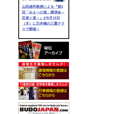
山田雄司教授による『第3
回「みえへの道」講演会～
忍者と道～』が9月10日
（木）に日本橋の三重テラ
スで開催！