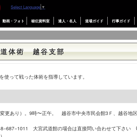
Select Language
▼
動画・フォト
秘伝資料室
達人・名人
道場ガイド
行事ガイド
武道体術 越谷支部
を使って戦った体術を指導しています。
で変更あり）。9時〜正午。 越谷市中央市民会館3Ｆ、越谷地
048−687−1011 大宮武道館の場合は直接問い合わせて下さい
時）