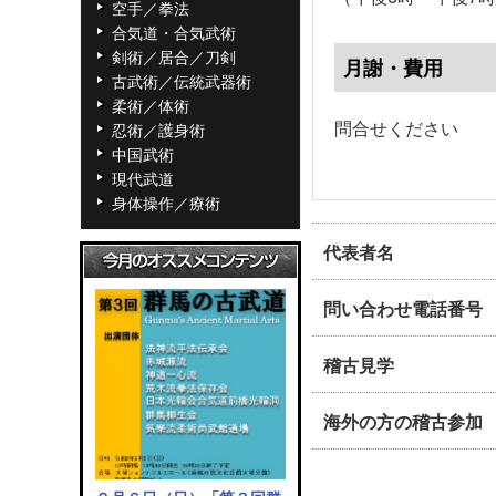
空手／拳法
合気道・合気武術
剣術／居合／刀剣
月謝・費用
古武術／伝統武器術
柔術／体術
問合せください
忍術／護身術
中国武術
現代武道
身体操作／療術
代表者名
問い合わせ電話番号
稽古見学
海外の方の稽古参加