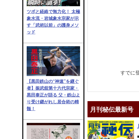
ツボと経絡で無力化！ 太極
象水流・岩城象水宗家が示
す「武術以前」の護身メソ
ッド
すでに
【黒田鉄山の“神速”を継ぐ
者】振武舘第十六代宗家・
黒田泰正が語る 父・鉄山よ
り受け継がれし居合術の精
月刊秘伝最新号
髄！