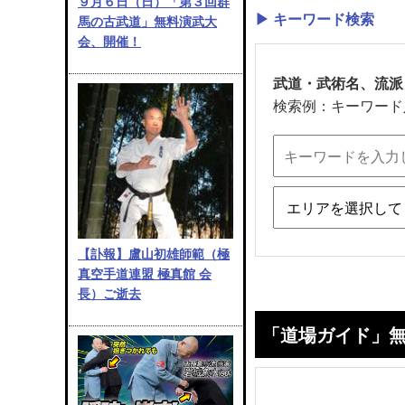
９月６日（日）「第３回群
▶ キーワード検索
馬の古武道」無料演武大
会、開催！
武道・武術名、流派
検索例：キーワード
【訃報】盧山初雄師範（極
真空手道連盟 極真館 会
長）ご逝去
「道場ガイド」