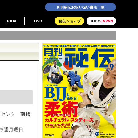
月刊秘伝お取り扱い書店一覧
BOOK
DVD
秘伝ショップ
BUDO
JAPAN
区センター南越
 毎週月曜日