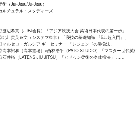
柔術（Jiu-Jitsu/Ju-Jitsu）
カルチュラル・スタディーズ
◎渡辺孝真（JJFJ会長）「アジア競技大会 柔術日本代表の第一歩」
◎北川貴英＆文（システマ東京）「寝技の基礎知識 『BJJ超入門』」
◎マルセロ・ガルシア ギ・セミナー 「レジェンドの勝負法」
◎高本裕和（高本道場）×西林浩平（PATO STUDIO）「マスター世代
◎石井拓（LATENS JIU JITSU）「ヒドゥン柔術の身体操法」 ……