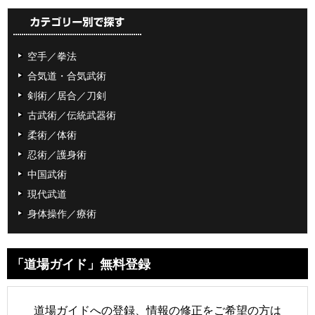
空手／拳法
合気道・合気武術
剣術／居合／刀剣
古武術／伝統武器術
柔術／体術
忍術／護身術
中国武術
現代武道
身体操作／療術
「道場ガイド」無料登録
道場ガイドへの登録、情報の修正をご希望の方は