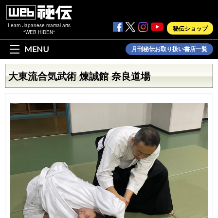
Learn Japanese martial arts
秘伝ショップ
"WEB HIDEN"
MENU
月刊秘伝お取り扱い書店一覧
大東流合気武術 煉誠館 奈良道場