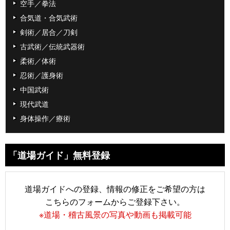
空手／拳法
合気道・合気武術
剣術／居合／刀剣
古武術／伝統武器術
柔術／体術
忍術／護身術
中国武術
現代武道
身体操作／療術
「道場ガイド」無料登録
道場ガイドへの登録、情報の修正をご希望の方は
こちらのフォームからご登録下さい。
※道場・稽古風景の写真や動画も掲載可能