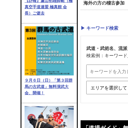
【訃報】盧山初雄師範（極
海外の方の稽古参加
真空手道連盟 極真館 会
長）ご逝去
▶ キーワード検索
武道・武術名、流派
検索例：キーワード
９月６日（日）「第３回群
馬の古武道」無料演武大
会、開催！
「道場ガイド」