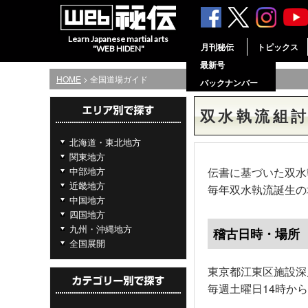
Learn Japanese martial arts
月刊秘伝
トピックス
"WEB HIDEN"
最新号
HOME
> 全国道場ガイド
バックナンバー
双水執流組
北海道・東北地方
関東地方
中部地方
伝書に基づいた双水
近畿地方
毎年双水執流誕生の
中国地方
四国地方
九州・沖縄地方
稽古日時・場所
全国展開
東京都江東区施設深
毎週土曜日14時から