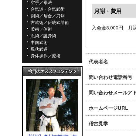
空手／拳法
合気道・合気武術
月謝・費用
剣術／居合／刀剣
古武術／伝統武器術
入会金8,000円 月謝
柔術／体術
忍術／護身術
中国武術
現代武道
身体操作／療術
代表者名
問い合わせ電話番号
問い合わせメールア
ホームページURL
稽古見学