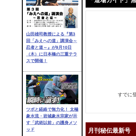
山田雄司教授による『第3
回「みえへの道」講演会～
忍者と道～』が9月10日
（木）に日本橋の三重テラ
スで開催！
すでに
ツボと経絡で無力化！ 太極
象水流・岩城象水宗家が示
す「武術以前」の護身メソ
月刊秘伝最新号
ッド