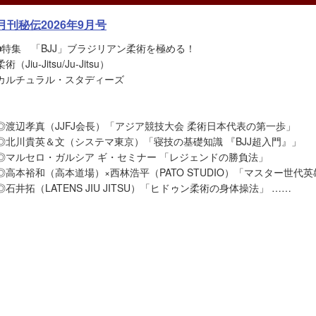
月刊秘伝2026年9月号
■特集 「BJJ」ブラジリアン柔術を極める！
柔術（Jiu-Jitsu/Ju-Jitsu）
カルチュラル・スタディーズ
◎渡辺孝真（JJFJ会長）「アジア競技大会 柔術日本代表の第一歩」
◎北川貴英＆文（システマ東京）「寝技の基礎知識 『BJJ超入門』」
◎マルセロ・ガルシア ギ・セミナー 「レジェンドの勝負法」
◎高本裕和（高本道場）×西林浩平（PATO STUDIO）「マスター世代
◎石井拓（LATENS JIU JITSU）「ヒドゥン柔術の身体操法」 ……