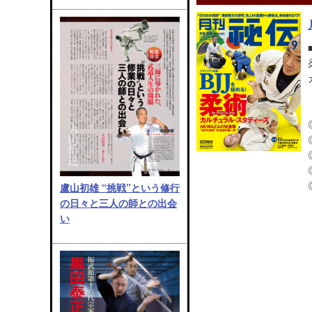
盧山初雄 “挑戦”という修行
の日々と三人の師との出会
い