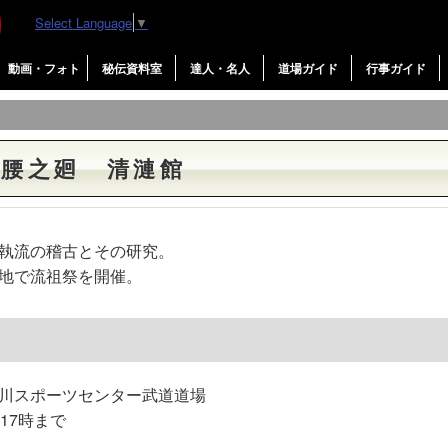
Select Language
▼
動画・フォト
秘伝資料室
達人・名人
道場ガイド
行事ガイド
討腰之廻 清漣館
執流の稽古とその研究。
地で流祖祭を開催。
川スポーツセンター武道道場
17時まで