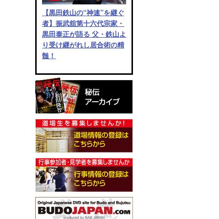
【黒田鉄山の“神速”を継ぐ
者】振武舘第十六代宗家・
黒田泰正が語る 父・鉄山よ
り受け継がれし居合術の精
髄！