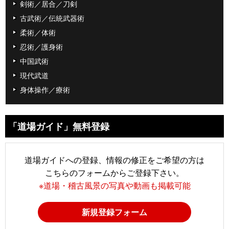
剣術／居合／刀剣
古武術／伝統武器術
柔術／体術
忍術／護身術
中国武術
現代武道
身体操作／療術
「道場ガイド」無料登録
道場ガイドへの登録、情報の修正をご希望の方は
こちらのフォームからご登録下さい。
※道場・稽古風景の写真や動画も掲載可能
新規登録フォーム