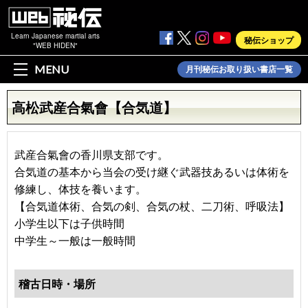
Learn Japanese martial arts
秘伝ショップ
"WEB HIDEN"
MENU
月刊秘伝お取り扱い書店一覧
高松武産合氣會【合気道】
武産合氣會の香川県支部です。
合気道の基本から当会の受け継ぐ武器技あるいは体術を
修練し、体技を養います。
【合気道体術、合気の剣、合気の杖、二刀術、呼吸法】
小学生以下は子供時間
中学生～一般は一般時間
稽古日時・場所