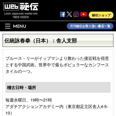
Learn Japanese martial arts
秘伝ショップ
"WEB HIDEN"
MENU
月刊秘伝お取り扱い書店一覧
伝統詠春拳（日本）：舎人支部
ブルース・リーがイップマンより教わった接近戦を得意
とする中国武術。世界中で最もポピュラーなカンフース
タイルの一つ。
稽古日時・場所
毎週水曜日、19時〜21時
アダチアクションアカデミー内（東京都足立区舎人4-5-
10）