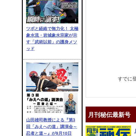
ツボと経絡で無力化！ 太極
象水流・岩城象水宗家が示
す「武術以前」の護身メソ
ッド
すでに
月刊秘伝最新号
山田雄司教授による『第3
回「みえへの道」講演会～
忍者と道～』が9月10日