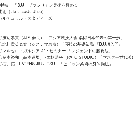
■特集 「BJJ」ブラジリアン柔術を極める！
柔術（Jiu-Jitsu/Ju-Jitsu）
カルチュラル・スタディーズ
◎渡辺孝真（JJFJ会長）「アジア競技大会 柔術日本代表の第一歩」
◎北川貴英＆文（システマ東京）「寝技の基礎知識 『BJJ超入門』」
◎マルセロ・ガルシア ギ・セミナー 「レジェンドの勝負法」
◎高本裕和（高本道場）×西林浩平（PATO STUDIO）「マスター世代
◎石井拓（LATENS JIU JITSU）「ヒドゥン柔術の身体操法」 ……