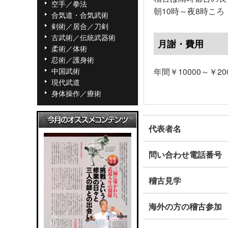
空手／拳法
朝10時～夜8時ころ
合気道・合気武術
剣術／居合／刀剣
古武術／伝統武器術
月謝・費用
柔術／体術
忍術／護身術
中国武術
年間￥10000～￥20
現代武道
身体操作／療術
代表者名
問い合わせ電話番号
稽古見学
海外の方の稽古参加