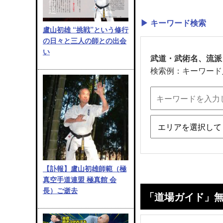
▶ キーワード検索
盧山初雄 “挑戦”という修行
の日々と三人の師との出会
い
武道・武術名、流派
検索例：キーワード
【訃報】盧山初雄師範（極
真空手道連盟 極真館 会
長）ご逝去
「道場ガイド」