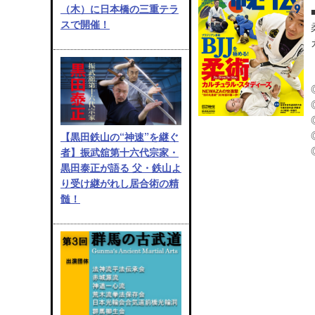
（木）に日本橋の三重テラ
スで開催！
【黒田鉄山の“神速”を継ぐ
者】振武舘第十六代宗家・
黒田泰正が語る 父・鉄山よ
り受け継がれし居合術の精
髄！