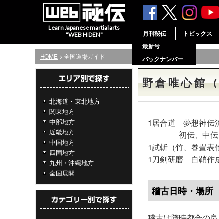
Learn Japanese martial arts
月刊秘伝
トピックス
"WEB HIDEN"
最新号
HOME
> 全国道場ガイド
バックナンバー
野倉唯心館
北海道・東北地方
関東地方
中部地方
1居合道 夢想神伝
近畿地方
初伝、中伝、奥
中国地方
1試斬（竹、巻畳表
四国地方
1刀剣研磨 白鞘作
九州・沖縄地方
全国展開
稽古日時・場所
稽古は隋時都合の良