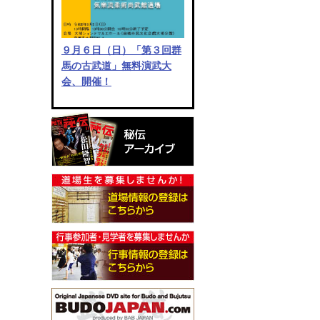
９月６日（日）「第３回群
馬の古武道」無料演武大
会、開催！