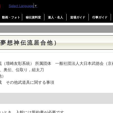
Select Language
▼
動画・フォト
秘伝資料室
達人・名人
道場ガイド
行事ガイド
（夢想神伝流居合他）
流（壇崎友彰系統） 所属団体 一般社団法人大日本武徳会（京
伝、位取り，組太刀
他）
成 その他武道具に関する事項
いとき。入館には誓約書が必要です。