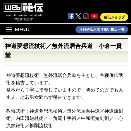
Learn Japanese martial arts
秘伝ショップ
"WEB HIDEN"
MENU
月刊秘伝お取り扱い書店一覧
神道夢想流杖術／無外流居合兵道 小倉一貫
堂
神道夢想流杖術、無外流居合兵道を主とし、各種併伝武
術を稽古しています。
基本から丁寧に指導していますので、初めての方でも大
丈夫、老若男女問わず稽古できます。
教傳武術：神道夢想流杖術／無外流居合兵道／神道流剣
術／内田流短杖術／一角流十手術／中和流短剣術／一心
流鎖鎌術／柳剛流杖術