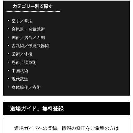
空手／拳法
合気道・合気武術
剣術／居合／刀剣
古武術／伝統武器術
柔術／体術
忍術／護身術
中国武術
現代武道
身体操作／療術
「道場ガイド」無料登録
道場ガイドへの登録、情報の修正をご希望の方は