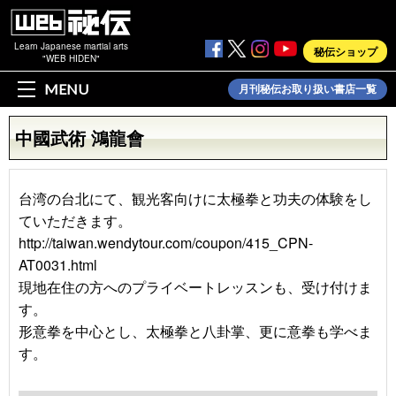
Learn Japanese martial arts
秘伝ショップ
"WEB HIDEN"
MENU
月刊秘伝お取り扱い書店一覧
中國武術 鴻龍會
台湾の台北にて、観光客向けに太極拳と功夫の体験をし
ていただきます。
http://taiwan.wendytour.com/coupon/415_CPN-
AT0031.html
現地在住の方へのプライベートレッスンも、受け付けま
す。
形意拳を中心とし、太極拳と八卦掌、更に意拳も学べま
す。