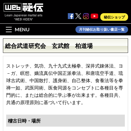
Learn Japanese martial arts
秘伝ショップ
"WEB HIDEN"
MENU
月刊秘伝お取り扱い書店一覧
総合武道研究会 玄武館 柏道場
ストレッチ、気功、九十九式太極拳、深井式錬体法、ヨ
－ガ、瞑想、嫡流真伝中国正派拳法、和唐琉空手道、琉
球古武術、中国散打、護身術、自己整体、食養法等を拳
禅一如、武医同術、医食同源をコンセプトに各種目を専
門的に、または総合的に学ぶ事が出来ます。各種目共、
共通の原理原則に基づいて行います。
稽古日時・場所