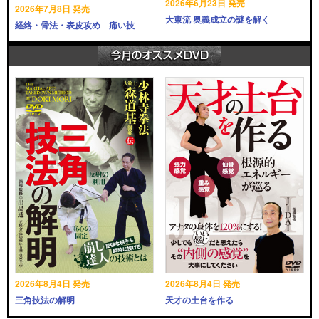
2026年6月23日 発売
2026年7月8日 発売
大東流 奥義成立の謎を解く
経絡・骨法・表皮攻め 痛い技
2026年8月4日 発売
2026年8月4日 発売
三角技法の解明
天才の土台を作る