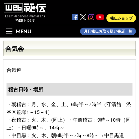
Learn Japanese martial arts
秘伝ショップ
"WEB HIDEN"
MENU
月刊秘伝お取り扱い書店一覧
合気会
合気道
稽古日時・場所
・朝稽古：月、水、金、土、6時半～7時半（守清館 渋
谷区笹塚1－15－4）
・夜稽古：火、木、(同上）・午前稽古：9時～10時（同
上）・日曜9時～、14時～
・中目黒：火、木、朝6時半～7時～8時～（中目黒道