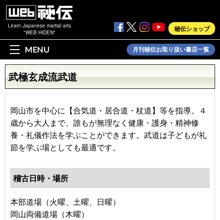
Learn Japanese martial arts
秘伝ショップ
"WEB HIDEN"
MENU
月刊秘伝お取り扱い書店一覧
武極玄成流武道
岡山市を中心に【合気道・居合道・杖道】等を指導。４
歳から大人まで、誰もが無理なく健康・護身・精神修
養・礼儀作法を学ぶことができます。武道は子どもが礼
節を学ぶ場としても最適です。
稽古日時・場所
本部道場（火曜、土曜、日曜）
岡山両備道場（木曜）