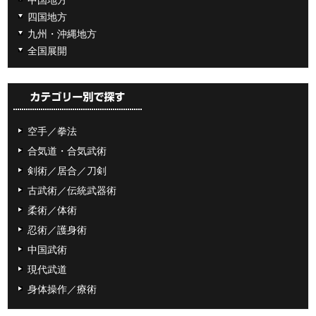
四国地方
九州・沖縄地方
全国展開
空手／拳法
合気道・合気武術
剣術／居合／刀剣
古武術／伝統武器術
柔術／体術
忍術／護身術
中国武術
現代武道
身体操作／療術