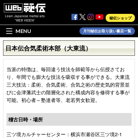
Learn Japanese martial arts
秘伝ショップ
"WEB HIDEN"
MENU
月刊秘伝お取り扱い書店一覧
日本伝合気柔術本部（大東流）
当派の特徴は、毎回違う技法を師範等から伝授さてお
り、年間でも膨大な技法を吸収する事ができる。大東流
三大技法：柔術、合気柔術、合気之術の歴史気的背景並
びに会津藩武士の階層化された構成内容を修得する事が
可能。初心者～塾達者等、老若男女歓迎。
稽古日時・場所
三ツ境カルチャーセンター：横浜市瀬谷区三ツ境2-1