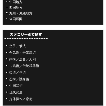
中国地方
四国地方
九州・沖縄地方
全国展開
空手／拳法
合気道・合気武術
剣術／居合／刀剣
古武術／伝統武器術
柔術／体術
忍術／護身術
中国武術
現代武道
身体操作／療術