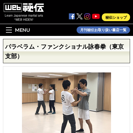
Learn Japanese martial arts
秘伝ショップ
"WEB HIDEN"
MENU
月刊秘伝お取り扱い書店一覧
パラベラム・ファンクショナル詠春拳（東京
支部）