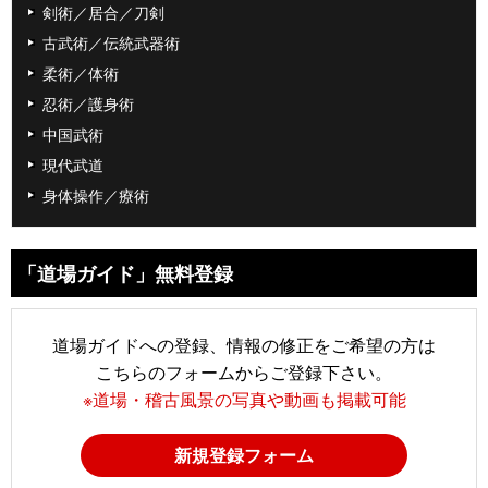
剣術／居合／刀剣
古武術／伝統武器術
柔術／体術
忍術／護身術
中国武術
現代武道
身体操作／療術
「道場ガイド」無料登録
道場ガイドへの登録、情報の修正をご希望の方は
こちらのフォームからご登録下さい。
※道場・稽古風景の写真や動画も掲載可能
新規登録フォーム