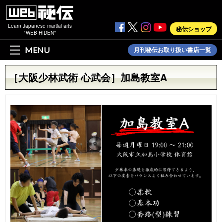
Learn Japanese martial arts
秘伝ショップ
"WEB HIDEN"
MENU
月刊秘伝お取り扱い書店一覧
［大阪少林武術 心武会］加島教室A