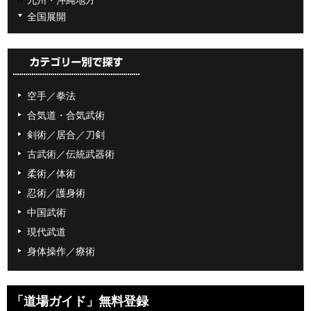
全国展開
空手／拳法
合気道・合気武術
剣術／居合／刀剣
古武術／伝統武器術
柔術／体術
忍術／護身術
中国武術
現代武道
身体操作／療術
「道場ガイド」無料登録