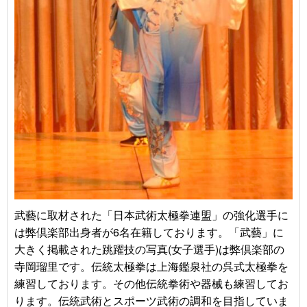
武藝に取材された「日本武術太極拳連盟」の強化選手に
は弊倶楽部出身者が6名在籍しております。「武藝」に
大きく掲載された跳躍技の写真(女子選手)は弊倶楽部の
寺岡瑠里です。伝統太極拳は上海鑑泉社の呉式太極拳を
練習しております。その他伝統拳術や器械も練習してお
ります。伝統武術とスポーツ武術の調和を目指していま