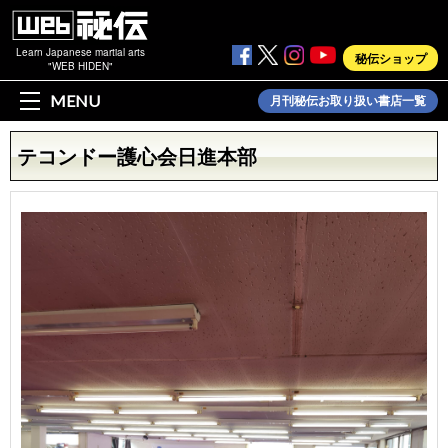
Learn Japanese martial arts
秘伝ショップ
"WEB HIDEN"
MENU
月刊秘伝お取り扱い書店一覧
テコンドー護心会日進本部