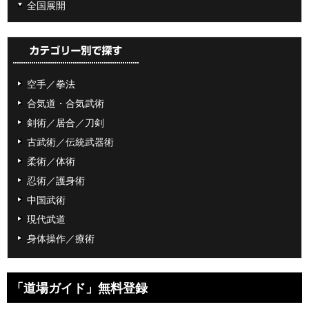
全国展開
空手／拳法
合気道・合気武術
剣術／居合／刀剣
古武術／伝統武器術
柔術／体術
忍術／護身術
中国武術
現代武道
身体操作／療術
「道場ガイド」無料登録