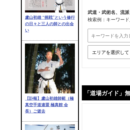
武道・武術名、流派
盧山初雄 “挑戦”という修行
検索例：キーワード
の日々と三人の師との出会
い
「道場ガイド」
【訃報】盧山初雄師範（極
真空手道連盟 極真館 会
長）ご逝去