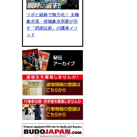
ツボと経絡で無力化！ 太極
象水流・岩城象水宗家が示
す「武術以前」の護身メソ
ッド