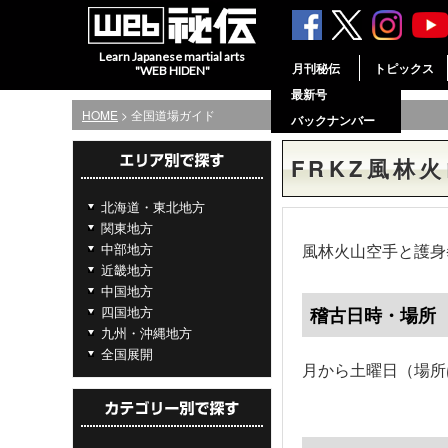
Learn Japanese martial arts
月刊秘伝
トピックス
"WEB HIDEN"
最新号
HOME
> 全国道場ガイド
バックナンバー
FRKZ風林
北海道・東北地方
関東地方
中部地方
風林火山空手と護身
近畿地方
中国地方
四国地方
稽古日時・場所
九州・沖縄地方
全国展開
月から土曜日（場所