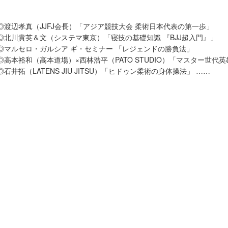
◎渡辺孝真（JJFJ会長）「アジア競技大会 柔術日本代表の第一歩」
◎北川貴英＆文（システマ東京）「寝技の基礎知識 『BJJ超入門』」
◎マルセロ・ガルシア ギ・セミナー 「レジェンドの勝負法」
◎高本裕和（高本道場）×西林浩平（PATO STUDIO）「マスター世代
◎石井拓（LATENS JIU JITSU）「ヒドゥン柔術の身体操法」 ……