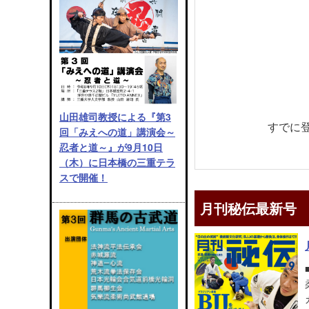
山田雄司教授による『第3
すでに
回「みえへの道」講演会～
忍者と道～』が9月10日
（木）に日本橋の三重テラ
スで開催！
月刊秘伝最新号