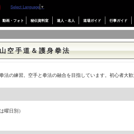
Select Language
▼
動画・フォト
秘伝資料室
達人・名人
道場ガイド
行事ガイド
火山空手道＆護身拳法
拳法の練習。空手と拳法の融合を目指しています。初心者大歓
は曜日別）