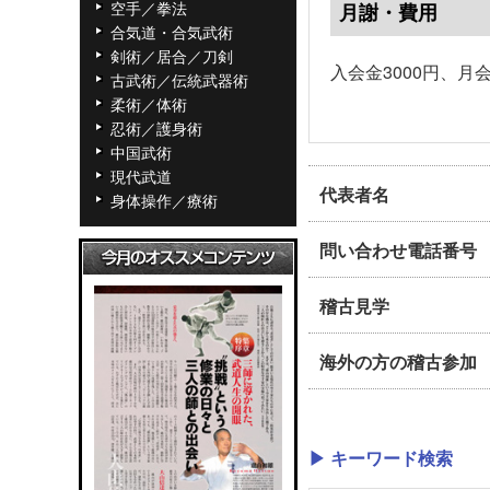
空手／拳法
月謝・費用
合気道・合気武術
剣術／居合／刀剣
入会金3000円、月会
古武術／伝統武器術
柔術／体術
忍術／護身術
中国武術
現代武道
代表者名
身体操作／療術
問い合わせ電話番号
稽古見学
海外の方の稽古参加
▶ キーワード検索