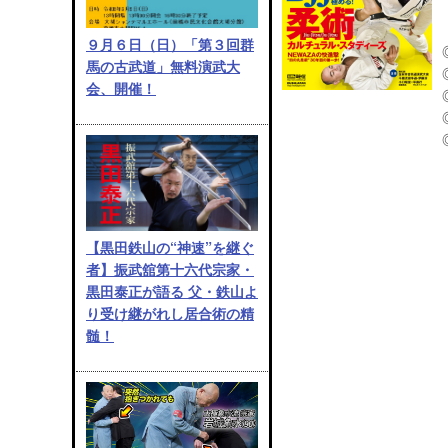
９月６日（日）「第３回群
馬の古武道」無料演武大
会、開催！
【黒田鉄山の“神速”を継ぐ
者】振武舘第十六代宗家・
黒田泰正が語る 父・鉄山よ
り受け継がれし居合術の精
髄！