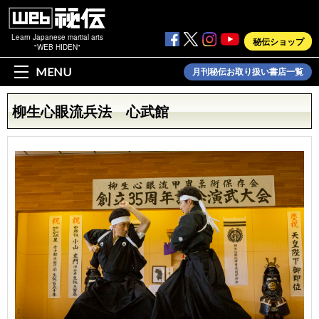
Learn Japanese martial arts
秘伝ショップ
"WEB HIDEN"
MENU
月刊秘伝お取り扱い書店一覧
柳生心眼流兵法 心武館