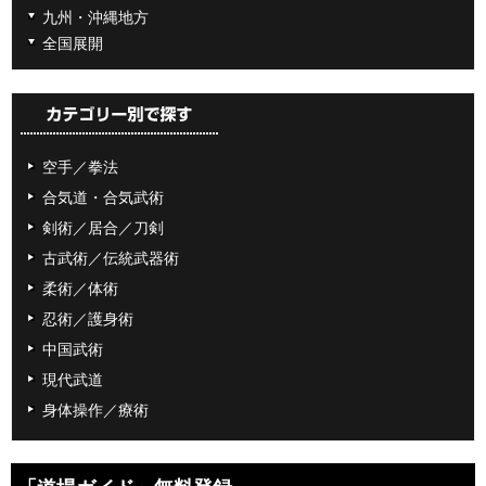
九州・沖縄地方
全国展開
空手／拳法
合気道・合気武術
剣術／居合／刀剣
古武術／伝統武器術
柔術／体術
忍術／護身術
中国武術
現代武道
身体操作／療術