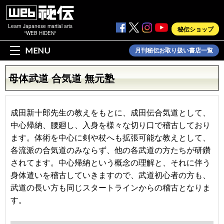
Learn Japanese martial arts
秘伝ショップ
"WEB HIDEN"
MENU
月刊秘伝お取り扱い書店一覧
母体武道 合気道 無元塾
成田新十郎先生の教えをもとに、成田伝合気道として、
中心帰納、腰廻し、入身を様々な切り口で稽古しており
ます。体術を中心に剣や杖へも拡張可能な教えとして、
各流派の合気道のみならず、他の各武道の方たちが研鑽
されてます。中心帰納という概念の理解と、それに伴う
身体遣いを稽古していきますので、武道初心者の方も、
武道の長い方も同じスタートラインからの稽古となりま
す。