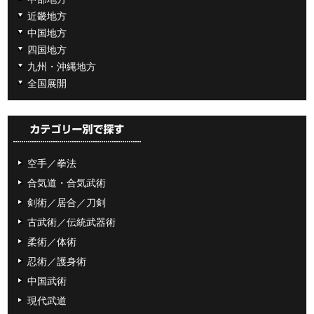
近畿地方
中国地方
四国地方
九州・沖縄地方
全国展開
空手／拳法
合気道・合気武術
剣術／居合／刀剣
古武術／伝統武器術
柔術／体術
忍術／護身術
中国武術
現代武道