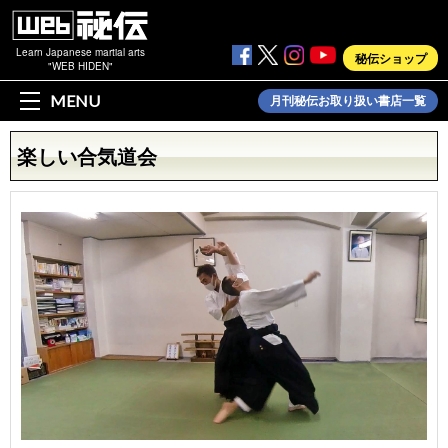
Learn Japanese martial arts
秘伝ショップ
"WEB HIDEN"
MENU
月刊秘伝お取り扱い書店一覧
楽しい合気道会