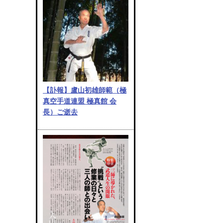
【訃報】盧山初雄師範（極
真空手道連盟 極真館 会
長）ご逝去