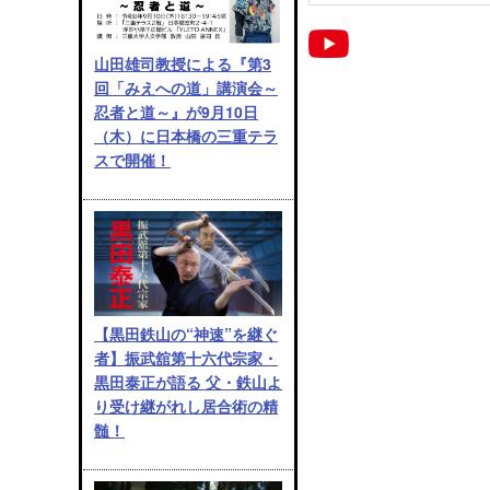
山田雄司教授による『第3
回「みえへの道」講演会～
忍者と道～』が9月10日
（木）に日本橋の三重テラ
スで開催！
【黒田鉄山の“神速”を継ぐ
者】振武舘第十六代宗家・
黒田泰正が語る 父・鉄山よ
り受け継がれし居合術の精
髄！