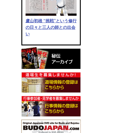
盧山初雄 “挑戦”という修行
の日々と三人の師との出会
い