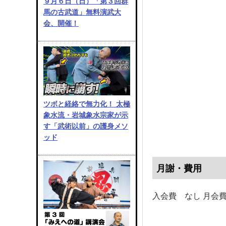
９月６日（日）「第３回群
馬の古武道」無料演武大
会、開催！
ツボと経絡で無力化！ 太極
象水流・岩城象水宗家が示
す「武術以前」の護身メソ
ッド
月謝・費用
入会費 なし 月会費 