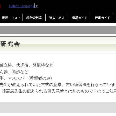
Select Language
▼
動画・フォト
秘伝資料室
達人・名人
道場ガイド
行事ガイド
拳研究会
独立椿、伏虎椿、降龍椿など
ん歩、退歩など
手、マススパー(希望者のみ)
先生が教えられていた古式の意拳、古い練習法を行なっていま
 韓競辰先生の伝えられる韓氏意拳とは別のものですのでご注