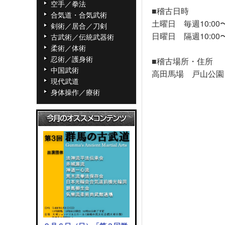
空手／拳法
■稽古日時
合気道・合気武術
土曜日 毎週10:00〜
剣術／居合／刀剣
日曜日 隔週10:00〜
古武術／伝統武器術
柔術／体術
忍術／護身術
■稽古場所・住所
中国武術
高田馬場 戸山公園
現代武道
身体操作／療術