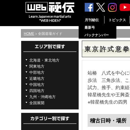
Learn Japanese martial arts
月刊秘伝
トピックス
"WEB HIDEN"
最新号
HOME
> 全国道場ガイド
バックナンバー
東京許式意
北海道・東北地方
関東地方
中部地方
站椿 八式を中心に
近畿地方
歩法 三角歩法、こ
中国地方
試力、推手、約束組
四国地方
韓星橋先生や王興斎
九州・沖縄地方
※韓星橋先生の四男
全国展開
稽古日時・場所