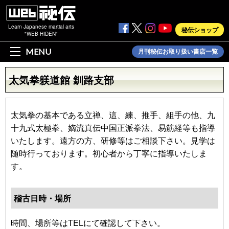
Learn Japanese martial arts
秘伝ショップ
"WEB HIDEN"
MENU
月刊秘伝お取り扱い書店一覧
太気拳躾道館 釧路支部
太気拳の基本である立禅、這、練、推手、組手の他、九
十九式太極拳、嫡流真伝中国正派拳法、易筋経等も指導
いたします。遠方の方、研修等はご相談下さい。見学は
随時行っております。初心者から丁寧に指導いたしま
す。
稽古日時・場所
時間、場所等はTELにて確認して下さい。