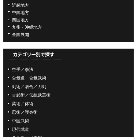
近畿地方
中国地方
四国地方
九州・沖縄地方
全国展開
空手／拳法
合気道・合気武術
剣術／居合／刀剣
古武術／伝統武器術
柔術／体術
忍術／護身術
中国武術
現代武道