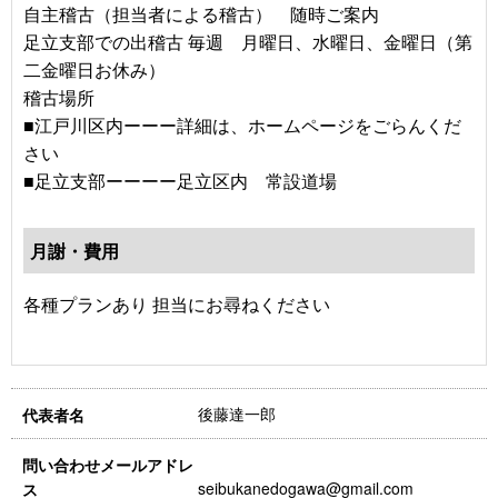
自主稽古（担当者による稽古） 随時ご案内
足立支部での出稽古 毎週 月曜日、水曜日、金曜日（第
二金曜日お休み）
稽古場所
■江戸川区内ーーー詳細は、ホームページをごらんくだ
さい
■足立支部ーーーー足立区内 常設道場
月謝・費用
各種プランあり 担当にお尋ねください
後藤達一郎
代表者名
問い合わせメールアドレ
seibukanedogawa@gmail.com
ス