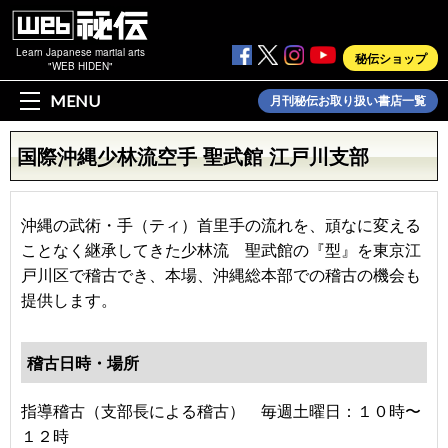
Learn Japanese martial arts
秘伝ショップ
"WEB HIDEN"
MENU
月刊秘伝お取り扱い書店一覧
国際沖縄少林流空手 聖武館 江戸川支部
沖縄の武術・手（ティ）首里手の流れを、頑なに変える
ことなく継承してきた少林流 聖武館の『型』を東京江
戸川区で稽古でき、本場、沖縄総本部での稽古の機会も
提供します。
稽古日時・場所
指導稽古（支部長による稽古） 毎週土曜日：１０時〜
１２時