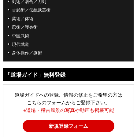
剣術／居合／刀剣
古武術／伝統武器術
柔術／体術
忍術／護身術
中国武術
現代武道
身体操作／療術
「道場ガイド」無料登録
道場ガイドへの登録、情報の修正をご希望の方は
こちらのフォームからご登録下さい。
※道場・稽古風景の写真や動画も掲載可能
新規登録フォーム