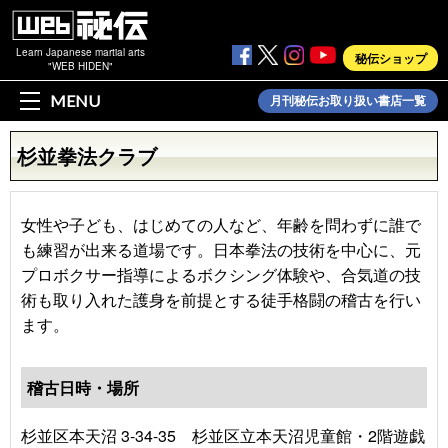
Learn Japanese martial arts
秘伝ショップ
"WEB HIDEN"
MENU
月刊秘伝お取り扱い書店一覧
杉並拳法クラブ
女性や子ども、はじめての人など、年齢を問わずに誰で
も練習が出来る道場です。日本拳法の技術を中心に、元
プロボクサー指導によるボクシング体験や、合気道の技
術も取り入れた護身を前提とする徒手格闘の稽古を行い
ます。
稽古日時・場所
杉並区本天沼 3-34-35 杉並区立本天沼児童館・2階遊戯