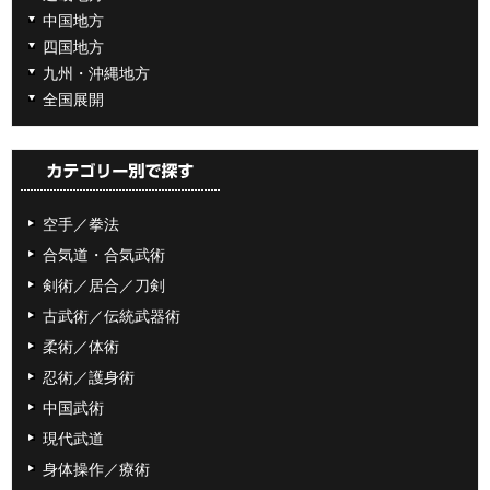
中国地方
四国地方
九州・沖縄地方
全国展開
空手／拳法
合気道・合気武術
剣術／居合／刀剣
古武術／伝統武器術
柔術／体術
忍術／護身術
中国武術
現代武道
身体操作／療術