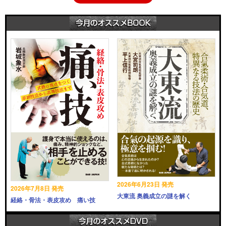
2026年6月23日 発売
2026年7月8日 発売
大東流 奥義成立の謎を解く
経絡・骨法・表皮攻め 痛い技