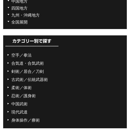
中国地方
四国地方
九州・沖縄地方
全国展開
空手／拳法
合気道・合気武術
剣術／居合／刀剣
古武術／伝統武器術
柔術／体術
忍術／護身術
中国武術
現代武道
身体操作／療術