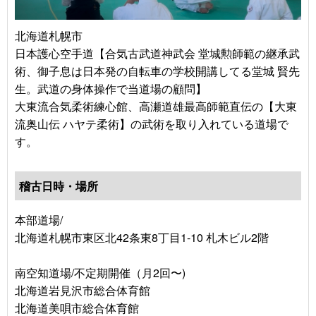
北海道札幌市
日本護心空手道【合気古武道神武会 堂城勲師範の継承武
術、御子息は日本発の自転車の学校開講してる堂城 賢先
生。武道の身体操作で当道場の顧問】
大東流合気柔術練心館、高瀬道雄最高師範直伝の【大東
流奥山伝 ハヤテ柔術】の武術を取り入れている道場で
す。
稽古日時・場所
本部道場/
北海道札幌市東区北42条東8丁目1-10 札木ビル2階
南空知道場/不定期開催（月2回〜)
北海道岩見沢市総合体育館
北海道美唄市総合体育館