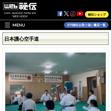
Learn Japanese martial arts
秘伝ショップ
"WEB HIDEN"
MENU
月刊秘伝お取り扱い書店一覧
日本護心空手道