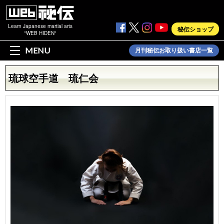
Learn Japanese martial arts
秘伝ショップ
"WEB HIDEN"
MENU
月刊秘伝お取り扱い書店一覧
琉球空手道 琉仁会