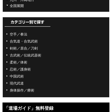
全国展開
空手／拳法
合気道・合気武術
剣術／居合／刀剣
古武術／伝統武器術
柔術／体術
忍術／護身術
中国武術
現代武道
身体操作／療術
「道場ガイド」無料登録