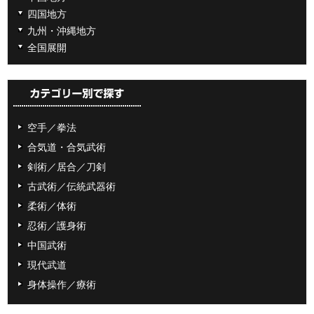
四国地方
九州・沖縄地方
全国展開
空手／拳法
合気道・合気武術
剣術／居合／刀剣
古武術／伝統武器術
柔術／体術
忍術／護身術
中国武術
現代武道
身体操作／療術