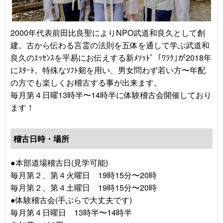
2000年代表前田比良聖によりNPO武道和良久として創
建。古から伝わる言霊の法則を五体を通して学ぶ武道和
良久のｴｯｾﾝｽを平易にお伝えする新ﾒｿｯﾄﾞ「ﾜﾗｸ｣が2018年
にｽﾀｰﾄ。特殊なｿﾌﾄ剱を用い、男女問わず若い方〜年配
の方でも楽しくお稽古する事が出来ます。
毎月第４日曜13時半〜14時半に体験稽古会開催しており
ます！
稽古日時・場所
●本部道場稽古日(見学可能)
毎月第２、第４火曜日 19時15分〜20時
毎月第２、第４土曜日 19時15分〜20時
●体験稽古会(手ぶらで大丈夫です)
毎月第４日曜日 13時半〜14時半