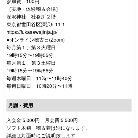
参加費 100円
［実地・体験稽古会場］
深沢神社 社務所２階
東京都世田谷区深沢5-11-1
https://fukasawajinja.jp/
●オンライン稽古日(Zoom)
毎月第１、第３火曜日
19時15分〜19時55分
毎月第１、第３土曜日
19時15分〜19時55分
毎週木曜日 11時〜11時40分
毎週日曜日 10時20分〜11時
月謝・費用
入会金:5,000円 月会費:5,500円
ソフト木剱、稽古着は別になります。
詳細は対面時にご説明致します。