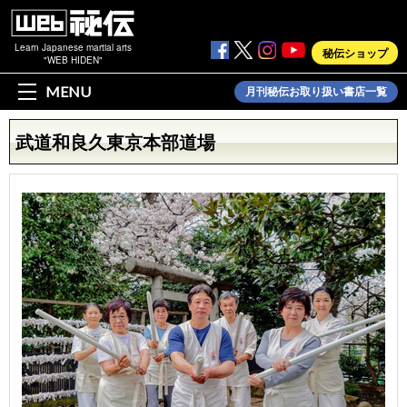
Learn Japanese martial arts
秘伝ショップ
"WEB HIDEN"
MENU
月刊秘伝お取り扱い書店一覧
武道和良久東京本部道場