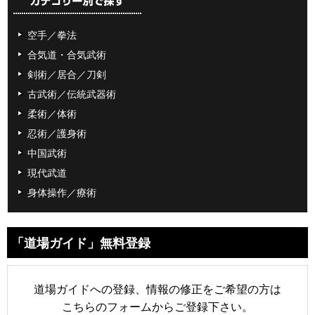
空手／拳法
合気道・合気武術
剣術／居合／刀剣
古武術／伝統武器術
柔術／体術
忍術／護身術
中国武術
現代武道
身体操作／療術
「道場ガイド」無料登録
道場ガイドへの登録、情報の修正をご希望の方は
こちらのフォームからご登録下さい。