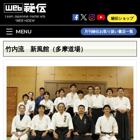
Learn Japanese martial arts
秘伝ショップ
"WEB HIDEN"
MENU
月刊秘伝お取り扱い書店一覧
竹内流 新風館（多摩道場）