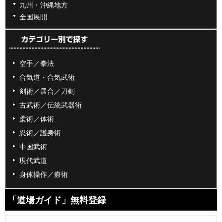
九州・沖縄地方
全国展開
空手／拳法
合気道・合気武術
剣術／居合／刀剣
古武術／伝統武器術
柔術／体術
忍術／護身術
中国武術
現代武道
身体操作／療術
「道場ガイド」無料登録