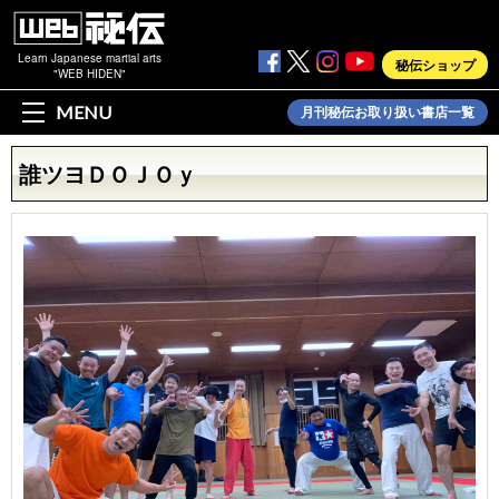
Learn Japanese martial arts
秘伝ショップ
"WEB HIDEN"
MENU
月刊秘伝お取り扱い書店一覧
誰ツヨＤＯＪＯｙ