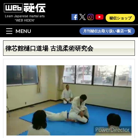
Learn Japanese martial arts
秘伝ショップ
"WEB HIDEN"
MENU
月刊秘伝お取り扱い書店一覧
律芯館樋口道場 古流柔術研究会