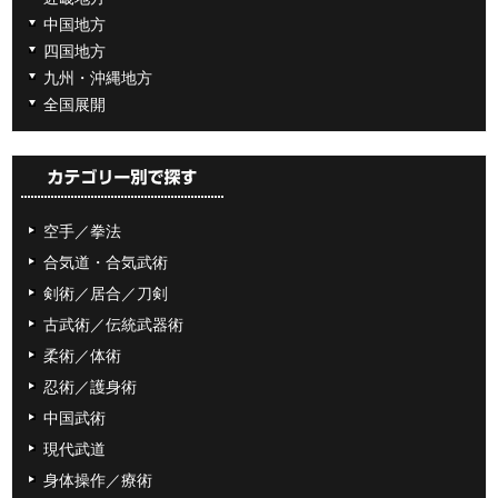
中国地方
四国地方
九州・沖縄地方
全国展開
空手／拳法
合気道・合気武術
剣術／居合／刀剣
古武術／伝統武器術
柔術／体術
忍術／護身術
中国武術
現代武道
身体操作／療術