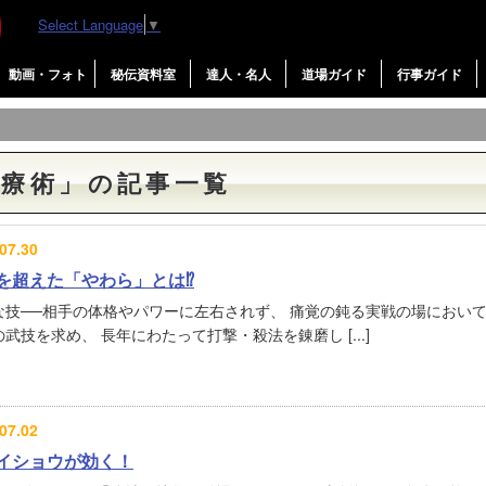
Select Language
▼
動画・フォト
秘伝資料室
達人・名人
道場ガイド
行事ガイド
／療術」の記事一覧
07.30
を超えた「やわら」とは⁉︎
な技──相手の体格やパワーに左右されず、 痛覚の鈍る実戦の場において
武技を求め、 長年にわたって打撃・殺法を錬磨し [...]
07.02
イショウが効く！