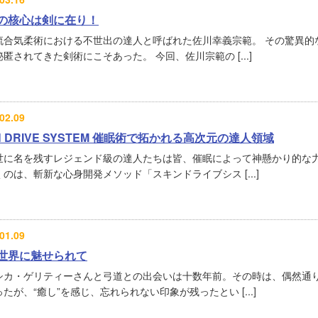
の核心は剣に在り！
流合気柔術における不世出の達人と呼ばれた佐川幸義宗範。 その驚異的
匿されてきた剣術にこそあった。 今回、佐川宗範の [...]
02.09
IN DRIVE SYSTEM 催眠術で拓かれる高次元の達人領域
世に名を残すレジェンド級の達人たちは皆、催眠によって神懸かり的な力
のは、斬新な心身開発メソッド「スキンドライブシス [...]
01.09
世界に魅せられて
シカ・ゲリティーさんと弓道との出会いは十数年前。その時は、偶然通
たが、“癒し”を感じ、忘れられない印象が残ったとい [...]