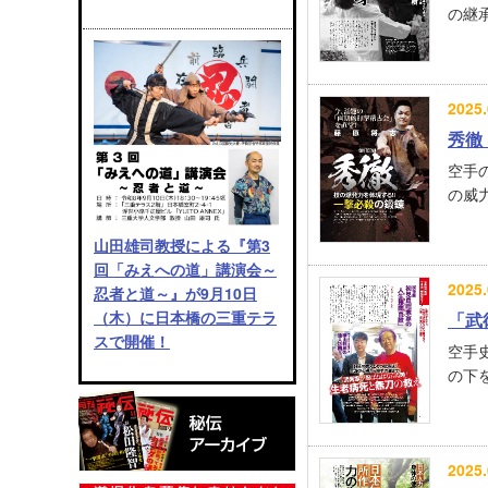
の継承
2025.
秀徹
空手
の威力
山田雄司教授による『第3
回「みえへの道」講演会～
2025.
忍者と道～』が9月10日
（木）に日本橋の三重テラ
「武
スで開催！
空手
の下を
2025.