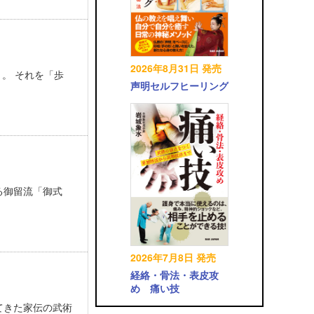
2026年8月31日 発売
。 それを「歩
声明セルフヒーリング
る御留流「御式
2026年7月8日 発売
経絡・骨法・表皮攻
め 痛い技
てきた家伝の武術