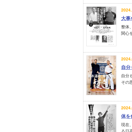
2024.
大事
整体
関心を
2024.
自分
自分
その思
2024.
体を
現在
る日高