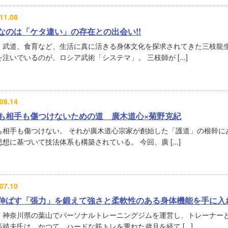
11.08
なのは「ケタ違い」の存在との出会い!!
、武道、食育など、生活に真に活きる身体文化を探求されてきた三枝龍
注いでいるのが、ロシア武術「システマ」。 三枝師が [...]
08.14
も相手も傷つけないための道 廣木道心×菊野克紀
も相手も傷つけない。 それが廣木道心宗家が創始した「護道」の根幹に
想に基づいて技法体系も構築されている。 今回、廣 [...]
07.10
伸ばす「張力」を鍛えて強さと柔軟性のある身体機能を手に入
、神奈川県の葉山でパーソナルトレーニングジムを運営し、トレーナー
靖夫氏は、かつて、ハードな筋トレを重ねた歳月を経て [...]