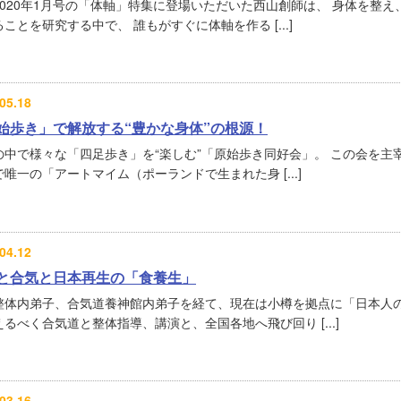
2020年1月号の「体軸」特集に登場いただいた西山創師は、 身体を整
ことを研究する中で、 誰もがすぐに体軸を作る [...]
05.18
始歩き」で解放する“豊かな身体”の根源！
の中で様々な「四足歩き」を“楽しむ”「原始歩き同好会」。 この会を主
唯一の「アートマイム（ポーランドで生まれた身 [...]
04.12
と合気と日本再生の「食養生」
整体内弟子、合気道養神館内弟子を経て、現在は小樽を拠点に「日本人
るべく合気道と整体指導、講演と、全国各地へ飛び回り [...]
03.16