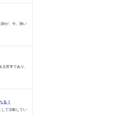
生師が、今、熱い
ある哲学であり、
れる！
として活動してい