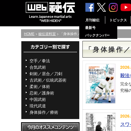
Learn Japanese martial arts
月刊秘伝
トピックス
"WEB HIDEN"
最新号
HOME
>
秘伝資料室
> 「身体操作／療術」の記事一覧
バックナンバー
「身体操作
空手／拳法
合気武術
2026.
剣術／居合／刀剣
殺法
古武術／伝統武器術
完全
柔術／体術
究極の
忍術／護身術
中国武術
現代武道
身体操作／療術
2026.
スワ