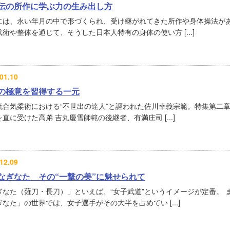
伝の所作に学ぶ力の生み出し方
には、永い年月の中で形づくられ、受け継がれてきた所作や身体操法が
術や整体を通じて、そうした日本人特有の身体の使い方 [...]
01.10
の極意を習得する一元
流合気柔術における“不世出の達人”と謳われた佐川幸義宗範。特集第二
直に受けた高弟 吉丸慶雪師範の後継者、有満庄司 [...]
12.09
なぎなた その“一撃の美”に魅せられて
ぎなた（薙刀・長刀）」といえば、“女子武道”というイメージが定番。 
なた」の世界では、女子選手がその大半を占めてい [...]