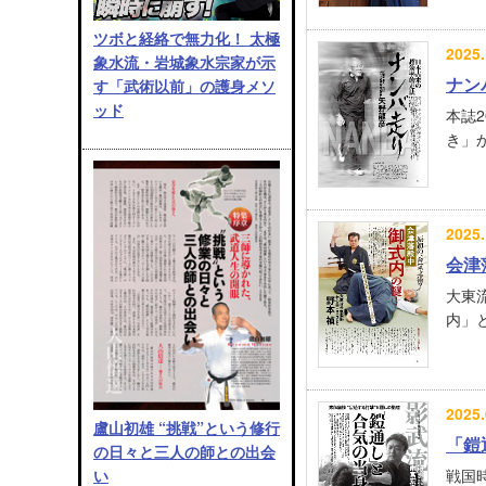
ツボと経絡で無力化！ 太極
2025.
象水流・岩城象水宗家が示
ナン
す「武術以前」の護身メソ
ッド
本誌
き」か
2025.
会津
大東
内」と
2025.
盧山初雄 “挑戦”という修行
「鎧
の日々と三人の師との出会
戦国
い