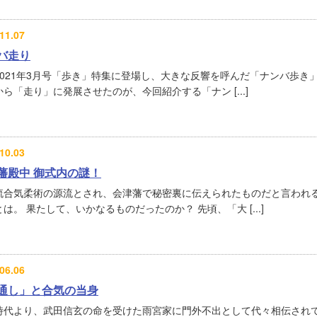
11.07
バ走り
2021年3月号「歩き」特集に登場し、大きな反響を呼んだ「ナンバ歩き」
ら「走り」に発展させたのが、今回紹介する「ナン [...]
10.03
藩殿中 御式内の謎！
流合気柔術の源流とされ、会津藩で秘密裏に伝えられたものだと言われ
は。 果たして、いかなるものだったのか？ 先頃、「大 [...]
06.06
通し」と合気の当身
時代より、武田信玄の命を受けた雨宮家に門外不出として代々相伝され