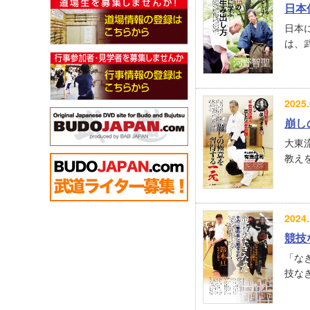
日本
日本
は、武
2025.
崩し
大東
教えを
2024.
競技
「な
技なぎ