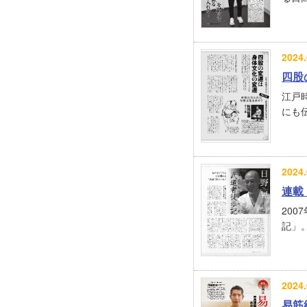
2024.
四股
江戸
にも伝
2024.
連載
20
記」。
2024.
易筋