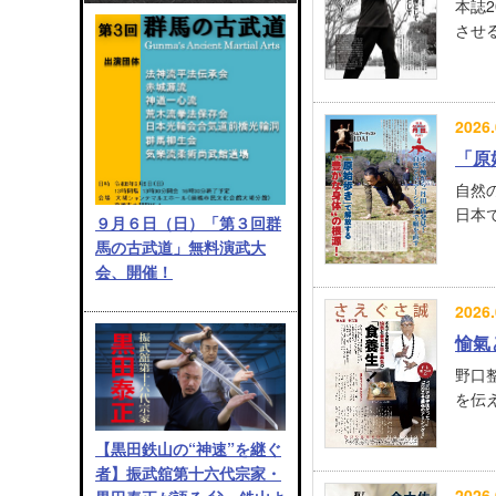
本誌
させる
2026.
「原
自然
日本で
９月６日（日）「第３回群
馬の古武道」無料演武大
会、開催！
2026.
愉氣
野口
を伝え
【黒田鉄山の“神速”を継ぐ
者】振武舘第十六代宗家・
2026.