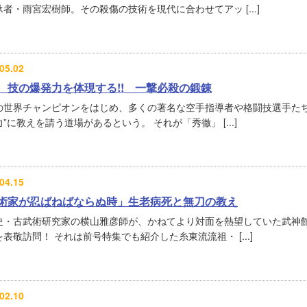
者・雨宮宏樹師。その殺傷の技術を現代に合わせてアッ [...]
05.02
 技の爆発力を体現する!! 一撃必殺の鍛錬
の世界チャンピオンをはじめ、多くの著名な空手指導者や格闘技選手たち
”に教えを請う道場があるという。 それが「秀徹」 [...]
04.15
術家が忍ばねばならぬ時」生老病死と無刀の教え
史・古武術研究家の横山雅彦師が、かねてより対面を熱望していた武神
表敬訪問！ それは前号特集でも紹介した糸東流流祖・ [...]
02.10