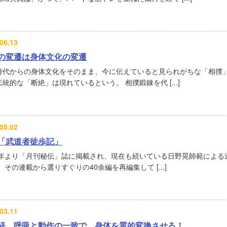
06.13
の変遷は身体文化の変遷
時代からの身体文化をそのまま、今に伝えていると見られがちな「相撲」
統的な「断絶」は現れているという。 相撲鍛錬を代 [...]
05.02
「武道者徒歩記」
07年より「月刊秘伝」誌に掲載され、現在も続いている日野晃師範による
 その連載から選りすぐりの40余編を再編集して [...]
03.11
経 呼吸と動作の一致で、身体を質的変換させる！