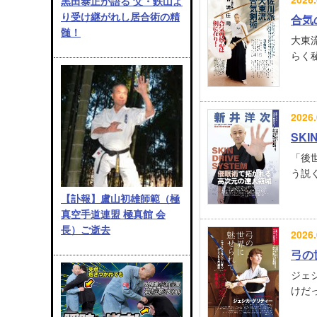
黒田泰正が語る 父・鉄山よ
り受け継がれし居合術の精
合気
髄！
大東
らく秘
2026.
SK
「後
う説く
【訃報】盧山初雄師範（極
真空手道連盟 極真館 会
長）ご逝去
2026.
弓の
ジェ
けだっ